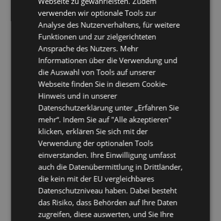
Webseite zu gewährleisten. Zudem
allgemeine Effizienz des Zeitmanagements steigert.
verwenden wir optionale Tools zur
KI automatisiert nicht nur; sie priorisiert. Durch die Bestimmung der
Analyse des Nutzerverhaltens, für weitere
Aufgabenwichtigkeit und Fristen verbessert KI die Produktivität und
hilft uns, uns auf hochprioritäre Aktivitäten zu konzentrieren.
Funktionen und zur zielgerichteten
Die
Priorisierungsfunktion
ist ein Gamechanger, der uns auf Kurs hält
Ansprache des Nutzers. Mehr
und sicherstellt, dass unsere Zeit gut genutzt wird.
Informationen über die Verwendung und
Aber die Revolution hört hier nicht auf.
Echtzeit-Tracking
ermöglicht es
die Auswahl von Tools auf unserer
uns, die für verschiedene Aufgaben aufgewendete Zeit zu
Webseite finden Sie in diesem Cookie-
überwachen. Durch die Identifizierung
von
Produktivitätsmustern
können wir unsere Gewohnheiten für
Hinweis und in unserer
optimales Zeitmanagement anpassen. Es geht nicht nur darum, mehr zu
Datenschutzerklärung unter „Erfahren Sie
tun, sondern das Wichtigste zu tun.
mehr“. Indem Sie auf "Alle akzeptieren"
Darüber hinaus helfen
KI-gesteuerte Erkenntnisse
bei der Festlegung
klicken, erklären Sie sich mit der
realistischer Zeitleisten für die Fertigstellung von Projekten, um
sicherzustellen, dass Fristen ohne Qualitätskompromisse eingehalten
Verwendung der optionalen Tools
werden. Das Ergebnis? Eine Produktivitätssteigerung von bis zu 40%,
einverstanden. Ihre Einwilligung umfasst
da alltägliche Aufgaben gestrafft und Arbeitsabläufe durch
auch die Datenübermittlung in Drittländer,
Automatisierung optimiert werden.
die kein mit der EU vergleichbares
Kurz gesagt, KI
definiert Produktivität neu
. Es geht nicht nur darum,
härter zu arbeiten, sondern klüger. Und mit der KI am Steuer setzen wir
Datenschutzniveau haben. Dabei besteht
neue Maßstäbe für das, was in unseren täglichen Arbeitsabläufen
das Risiko, dass Behörden auf Ihre Daten
möglich ist.
zugreifen, diese auswerten, und Sie Ihre