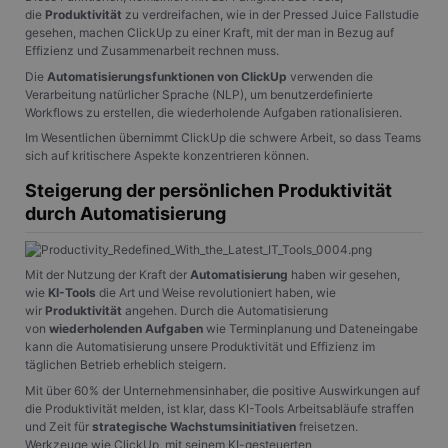
die
Produktivität
zu verdreifachen, wie in der Pressed Juice Fallstudie
gesehen, machen ClickUp zu einer Kraft, mit der man in Bezug auf
Effizienz und Zusammenarbeit rechnen muss.
Die
Automatisierungsfunktionen von ClickUp
verwenden die
Verarbeitung natürlicher Sprache (NLP), um benutzerdefinierte
Workflows zu erstellen, die wiederholende Aufgaben rationalisieren.
Im Wesentlichen übernimmt ClickUp die schwere Arbeit, so dass Teams
sich auf kritischere Aspekte konzentrieren können.
Steigerung der persönlichen Produktivität
durch Automatisierung
Mit der Nutzung der Kraft der
Automatisierung
haben wir gesehen,
wie
KI-Tools
die Art und Weise revolutioniert haben, wie
wir
Produktivität
angehen. Durch die Automatisierung
von
wiederholenden Aufgaben
wie Terminplanung und Dateneingabe
kann die Automatisierung unsere Produktivität und Effizienz im
täglichen Betrieb erheblich steigern.
Mit über 60% der Unternehmensinhaber, die positive Auswirkungen auf
die Produktivität melden, ist klar, dass KI-Tools Arbeitsabläufe straffen
und Zeit für
strategische Wachstumsinitiativen
freisetzen.
Werkzeuge wie ClickUp, mit seinem KI-gesteuerten