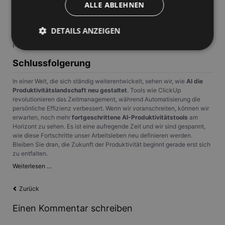
ALLE ABLEHNEN
Während wir die Fähigkeiten der KI nutzen, bleibt der Schutz von
Benutzerinformationen von größter Bedeutung.
Es ist zu erwarten, dass Datenschutz bei der Entwicklung zukünftiger
DETAILS ANZEIGEN
KI-Tools oberste Priorität hat, um sicherzustellen, dass eine erhöhte
Produktivität Hand in Hand mit Vertrauen und Zuversicht geht.
Schlussfolgerung
Unbedingt erforderlich
Performance
In einer Welt, die sich ständig weiterentwickelt, sehen wir, wie
AI die
Targeting
Unklassifizierte
Produktivitätslandschaft neu gestaltet
. Tools wie ClickUp
revolutionieren das Zeitmanagement, während Automatisierung die
Unbedingt erforderliche Cookies ermöglichen
persönliche Effizienz verbessert. Wenn wir voranschreiten, können wir
wesentliche Kernfunktionen der Website wie die
erwarten, noch mehr
fortgeschrittene AI-Produktivitätstools
am
Benutzeranmeldung und die Kontoverwaltung.
Horizont zu sehen. Es ist eine aufregende Zeit und wir sind gespannt,
Ohne die unbedingt erforderlichen Cookies kann die
wie diese Fortschritte unser Arbeitsleben neu definieren werden.
Website nicht ordnungsgemäß verwendet werden.
Bleiben Sie dran, die Zukunft der Produktivität beginnt gerade erst sich
Anbieter
/
zu entfalten.
Name
Ablaufdatum
Beschrei
Domäne
Produktivität
Weiterlesen …
PHPSESSID
Session
Cookie, d
PHP.net
neu
Anwendun
www.gangl.de
definiert:
wird, die 
Zurück
Mit
Sprache ba
eine allg
den
Einen Kommentar schreiben
die zum V
neuesten
Benutzers
IT-
verwendet