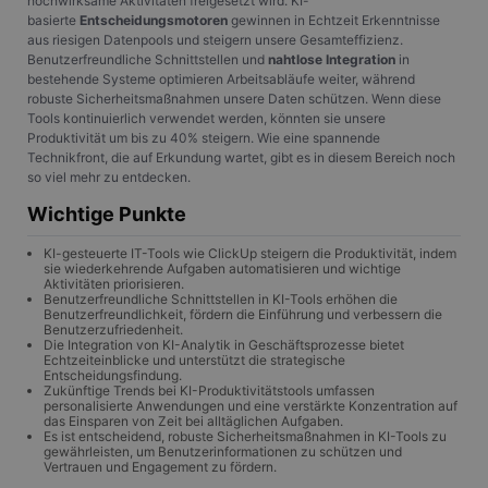
hochwirksame Aktivitäten freigesetzt wird. KI-
basierte
Entscheidungsmotoren
gewinnen in Echtzeit Erkenntnisse
aus riesigen Datenpools und steigern unsere Gesamteffizienz.
Benutzerfreundliche Schnittstellen und
nahtlose Integration
in
bestehende Systeme optimieren Arbeitsabläufe weiter, während
robuste Sicherheitsmaßnahmen unsere Daten schützen. Wenn diese
Tools kontinuierlich verwendet werden, könnten sie unsere
Produktivität um bis zu 40% steigern. Wie eine spannende
Technikfront, die auf Erkundung wartet, gibt es in diesem Bereich noch
so viel mehr zu entdecken.
Wichtige Punkte
KI-gesteuerte IT-Tools wie ClickUp steigern die Produktivität, indem
sie wiederkehrende Aufgaben automatisieren und wichtige
Aktivitäten priorisieren.
Benutzerfreundliche Schnittstellen in KI-Tools erhöhen die
Benutzerfreundlichkeit, fördern die Einführung und verbessern die
Benutzerzufriedenheit.
Die Integration von KI-Analytik in Geschäftsprozesse bietet
Echtzeiteinblicke und unterstützt die strategische
Entscheidungsfindung.
Zukünftige Trends bei KI-Produktivitätstools umfassen
personalisierte Anwendungen und eine verstärkte Konzentration auf
das Einsparen von Zeit bei alltäglichen Aufgaben.
Es ist entscheidend, robuste Sicherheitsmaßnahmen in KI-Tools zu
gewährleisten, um Benutzerinformationen zu schützen und
Vertrauen und Engagement zu fördern.