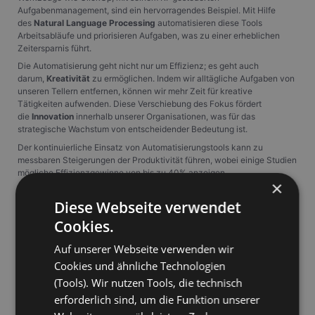
Aufgabenmanagement, sind ein hervorragendes Beispiel. Mit Hilfe
des
Natural Language Processing
automatisieren diese Tools
Arbeitsabläufe und priorisieren Aufgaben, was zu einer erheblichen
Zeitersparnis führt.
Die Automatisierung geht nicht nur um Effizienz; es geht auch
darum,
Kreativität
zu ermöglichen. Indem wir alltägliche Aufgaben von
unseren Tellern entfernen, können wir mehr Zeit für kreative
Tätigkeiten aufwenden. Diese Verschiebung des Fokus fördert
die
Innovation
innerhalb unserer Organisationen, was für das
strategische Wachstum von entscheidender Bedeutung ist.
Der kontinuierliche Einsatz von Automatisierungstools kann zu
messbaren Steigerungen der Produktivität führen, wobei einige Studien
mögliche Effizienzgewinne von bis zu 40% anzeigen.
×
Da wir weiterhin die Macht der Automatisierung nutzen, definieren wir
Diese Webseite verwendet
die Produktivität neu und setzen neue Standards für die Zukunft.
Cookies.
Zeitmanagement revolutioniert durch KI
Auf unserer Webseite verwenden wir
Cookies und ähnliche Technologien
Wir treten in eine neue Ära der Effizienz ein, in der die
KI die
(Tools). Wir nutzen Tools, die technisch
Zeitverwaltung revolutioniert
. Durch
fortgeschrittene KI-gestützte
Werkzeuge
automatisieren wir Planung und Erinnerungen, was die für
erforderlich sind, um die Funktion unserer
Aufgabenorganisation aufgewendete Zeit erheblich reduziert und die