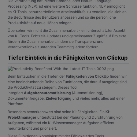
Die Verarbeitung natürlicher Sprache, oder Natural Language
Processing (NLP), ist eine weitere Schlüsselfunktion. NLP ermöglicht
es KI-Tools, benutzerdefinierte Arbeitsabläufe zu erstellen, die sich an
die Bedürfnisse des Benutzers anpassen und so die persönliche
Produktivität auf neue Höhen bringen.
Übersehen wir nicht die Zusammenarbeit - ein unterschätzter Aspekt
von KI-Tools. Echtzeit-Updates und gemeinsamer Zugriff auf Projekte
fördern die Zusammenarbeit, indem sie Transparenz und
Verantwortlichkeit unter den Teammitgliedern fördern.
Tiefer Einblick in die Fähigkeiten von Clickup
Beim Eintauchen in die Tiefen der
Fähigkeiten von ClickUp
finden wir
eine beeindruckende Reihe von Funktionen, die darauf ausgelegt sind,
die Produktivität zu steigern. Dieses Tool
integriert
Aufgabenautomatisierung
(Automatisierung),
Dokumentenfreigabe,
Zielverfolgung
und vieles mehr, alles auf einer
Plattform.
Besonders bemerkenswert sind seine KI-Fähigkeiten. Ein
KI-
Projektmanager
unterstützt bei der Planung und Durchführung von
Aufgaben, während ein KI-Wissensmanager Aufgaben effizient
herunterbricht und priorisiert.
Diese Funktionen, kombiniert mit der Fähigkeit des Tools,