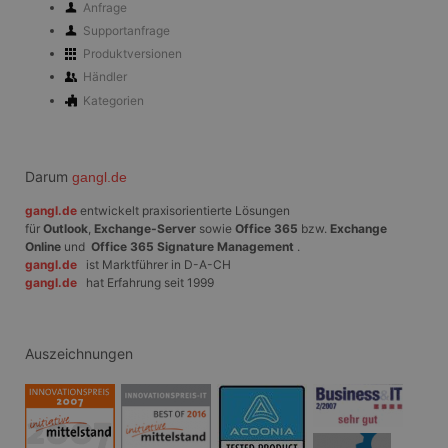
Informationen übe
Anfrage
Website-Besucher
Supportanfrage
sammeln, wenn
diese soziale
Produktversionen
Medien
verwenden, um
Händler
Website-Inhalte
Kategorien
von der besuchten
Seite zu teilen.
SRM_B
1 Jahr
Dies ist ein
Microsoft
Microsoft MSN-
Corporation
Darum
Cookie eines
gangl.de
.c.bing.com
Erstanbieters, das
das
gangl.de
entwickelt praxisorientierte Lösungen
ordnungsgemäße
für
Outlook
,
Exchange-Server
sowie
Office 365
bzw.
Exchange
Funktionieren
dieser Website
Online
und
Office 365 Signature Management
.
sicherstellt.
gangl.de
ist Marktführer in D-A-CH
gangl.de
hat Erfahrung seit 1999
_fbp
3 Monate
Wird von Facebook
Meta
verwendet, um
Platform Inc.
eine Reihe von
.gangl.de
Werbeprodukten
zu liefern, z. B.
Auszeichnungen
Echtzeit-Gebote
von Werbekunden
Dritter
ANONCHK
10 Minuten
Dieses Cookie
Microsoft
enthält
Corporation
Informationen
.c.clarity.ms