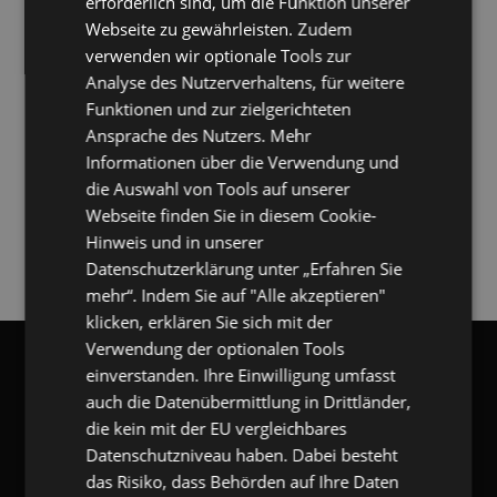
erforderlich sind, um die Funktion unserer
Was fehlt Ihnen in Outlook/Exchange/Teams?
Webseite zu gewährleisten. Zudem
verwenden wir optionale Tools zur
Analyse des Nutzerverhaltens, für weitere
Funktionen und zur zielgerichteten
Ansprache des Nutzers. Mehr
Informationen über die Verwendung und
die Auswahl von Tools auf unserer
Webseite finden Sie in diesem Cookie-
Hinweis und in unserer
DOWNLOADLINK ZUSENDEN
Datenschutzerklärung unter „Erfahren Sie
mehr“. Indem Sie auf "Alle akzeptieren"
klicken, erklären Sie sich mit der
Verwendung der optionalen Tools
gangl.de
- DACH Marktführer
einverstanden. Ihre Einwilligung umfasst
GANGL.DE
auch die Datenübermittlung in Drittländer,
die kein mit der EU vergleichbares
Datenschutzniveau haben. Dabei besteht
gangl.de
- Adresse & Kontakt
das Risiko, dass Behörden auf Ihre Daten
eKomi Deutschland GmbH