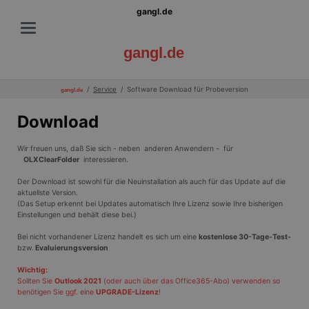
gangl.de
gangl.de
Service
Software Download für Probeversion
gangl.de
Download
Wir freuen uns, daß Sie sich - neben
anderen Anwendern - für
OLXClearFolder
interessieren.
Der Download ist sowohl für die Neuinstallation als auch für das Update auf die
aktuellste Version.
(Das Setup erkennt bei Updates automatisch Ihre Lizenz sowie Ihre bisherigen
Einstellungen und behält diese bei.)
Bei nicht vorhandener Lizenz handelt es sich um eine
kostenlose 30-Tage-Test-
bzw.
Evaluierungsversion
Wichtig:
Sollten Sie
Outlook 2021
(oder auch über das Office365-Abo) verwenden so
benötigen Sie ggf. eine
UPGRADE-Lizenz
!