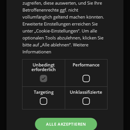
zugreifen, diese auswerten, und Sie Ihre
Zimmerstr. 11
10969 Berlin
Betroffenenrechte ggf. nicht
T:
+49 (0) 7173 9290-53
vollumfänglich geltend machen könnten.
F:
+49 (0) 7173 9290-55
Erweiterte Einstellungen erreichen Sie
E:
info@gangl.de
unter „Cookie-Einstellungen“. Um alle
optionalen Tools abzulehnen, klicken Sie
gangl.de
- Call-Back-Service
bitte auf „Alle ablehnen“.
Weitere
Informationen
Pflichtfeld
Name
*
Unbedingt
Performance
erforderlich
Pflichtfeld
E-Mail
*
Pflichtfeld
Telefonnummer
*
Targeting
Unklassifizierte
Kommentar
Ich habe die
Datenschutzerklärung
gelesen und willige ein, dass mich
ALLE AKZEPTIEREN
gangl.de
per E-Mail über deren Produkte und/oder Dienstleistungen informiert.