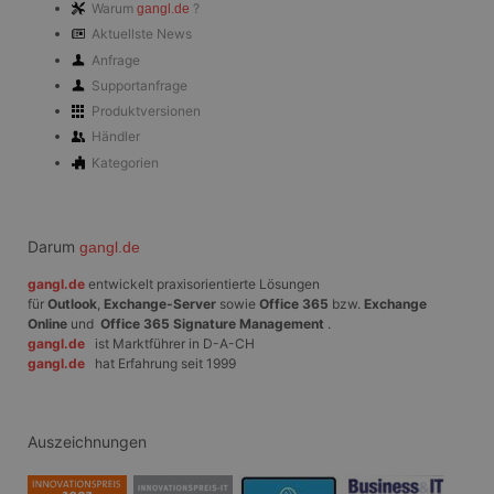
Benutzers
Warum
?
gangl.de
verwendet
Aktuellste News
Normalerw
sich um ei
Anfrage
generierte
und Weise
Supportanfrage
verwendet
Produktversionen
die Site sp
gutes Beis
Händler
die Beibe
Anmeldest
Kategorien
Benutzer 
Seiten.
CookieScriptConsent
1 Monat
Dieses Co
CookieScript
Cookie-Sc
www.gangl.de
Darum
gangl.de
verwendet
Einwillig
für Besuc
gangl.de
entwickelt praxisorientierte Lösungen
speichern
für
Outlook
,
Exchange-Server
sowie
Office 365
bzw.
Exchange
Banner vo
Online
und
Office 365 Signature Management
.
Script.co
gangl.de
ist Marktführer in D-A-CH
ordnungs
funktioni
gangl.de
hat Erfahrung seit 1999
Auszeichnungen
Anbieter
/
Name
Ablaufdatum
Beschreibung
Domäne