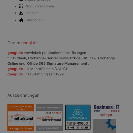
sich um ei
generierte
Produktversionen
und Weise
Händler
verwendet
die Site sp
Kategorien
gutes Beis
die Beibe
Anmeldest
Benutzer 
Seiten.
Darum
gangl.de
CookieScriptConsent
1 Monat
Dieses Co
CookieScript
Cookie-Sc
www.gangl.de
gangl.de
entwickelt praxisorientierte Lösungen
verwendet
für
Outlook
,
Exchange-Server
sowie
Office 365
bzw.
Exchange
Einwillig
Online
und
Office 365 Signature Management
.
für Besuc
speichern
gangl.de
ist Marktführer in D-A-CH
Banner vo
gangl.de
hat Erfahrung seit 1999
Script.co
ordnungs
funktioni
Auszeichnungen
Anbieter
/
Name
Ablaufdatum
Beschreibung
Domäne
Anbieter
_tt_enable_cookie
.gangl.de
1 Jahr
Name
/
Ablaufdatum
Beschreibung
Anbieter
Domäne
/