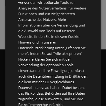
verwenden wir optionale Tools zur
Analyse des Nutzerverhaltens, für weitere
Funktionen und zur zielgerichteten
Ansprache des Nutzers. Mehr
Informationen über die Verwendung und
die Auswahl von Tools auf unserer
Webseite finden Sie in diesem Cookie-
DOWNLOADLINK ZUSENDEN
Hinweis und in unserer
Datenschutzerklärung unter „Erfahren Sie
mehr“. Indem Sie auf "Alle akzeptieren"
gangl.de
- DACH Marktführer
klicken, erklären Sie sich mit der
Verwendung der optionalen Tools
GANGL.DE
einverstanden. Ihre Einwilligung umfasst
auch die Datenübermittlung in Drittländer,
gangl.de
- Adresse & Kontakt
die kein mit der EU vergleichbares
eKomi Deutschland GmbH
Datenschutzniveau haben. Dabei besteht
Zimmerstr. 11
das Risiko, dass Behörden auf Ihre Daten
10969 Berlin
zugreifen, diese auswerten, und Sie Ihre
T:
+49 (0) 7173 9290-53
F:
+49 (0) 7173 9290-55
Betroffenenrechte ggf. nicht