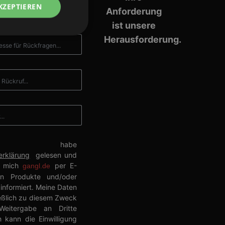
KZEPTIEREN
Anforderung
ist unsere
Herausforderung.
meldung und die
wendet werden.
ie auf der PHP-
ung, die zum
ndet wird.
enerierte Zahl. Die
 habe
ie Site spezifisch
erklärung
gelesen und
ung des
Seiten.
ss mich
per E-
gangl.de
en Produkte und/oder
st verwendet, um
kies zu speichern.
 informiert. Meine Daten
s ordnungsgemäß
eßlich zu diesem Zweck
Weitergabe an Dritte
ch kann die Einwilligung