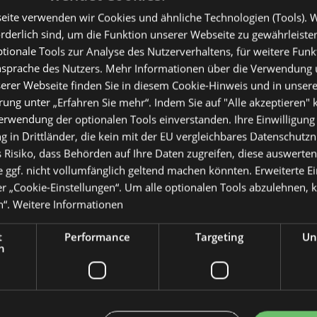
eite verwenden wir Cookies und ähnliche Technologien (Tools). W
orderlich sind, um die Funktion unserer Webseite zu gewährleist
ionale Tools zur Analyse des Nutzerverhaltens, für weitere Fun
Ansprache des Nutzers. Mehr Informationen über die Verwendung
erer Webseite finden Sie in diesem Cookie-Hinweis und in unsere
ung unter „Erfahren Sie mehr“. Indem Sie auf "Alle akzeptieren" k
Verwendung der optionalen Tools einverstanden. Ihre Einwilligung
 in Drittländer, die kein mit der EU vergleichbares Datenschutz
 Risiko, dass Behörden auf Ihre Daten zugreifen, diese auswerten,
 ggf. nicht vollumfänglich geltend machen könnten. Erweiterte E
er „Cookie-Einstellungen“. Um alle optionalen Tools abzulehnen, kl
n“.
Weitere Informationen
t
Performance
Targeting
Un
h
- Adresse & Kontakt
- Call-B
gangl.de
gangl.de
eKomi Deutschland GmbH