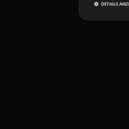
DETAILS ANZ
Unbedingt erforderli
Kontoverwaltung. Oh
Name
PHPSESSID
CookieScriptConse