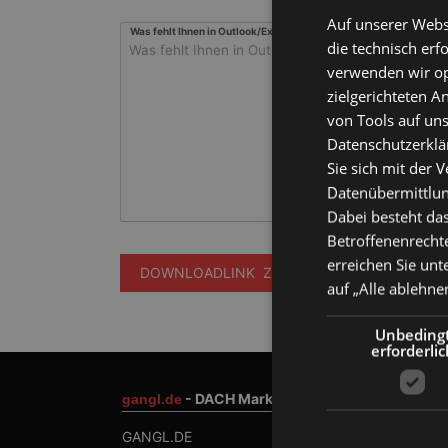
Auf unserer Webs
Was fehlt Ihnen in Outlook/Exchange/Teams?
die technisch erf
verwenden wir opt
zielgerichteten 
von Tools auf uns
Datenschutzerklär
Sie sich mit der 
Datenübermittlung
Dabei besteht das
Betroffenenrechte
erreichen Sie unt
DOWNLOADLINK ZUSENDEN
auf „Alle ablehne
Unbeding
erforderlic
- DACH Marktführer
gangl.de
GANGL.DE