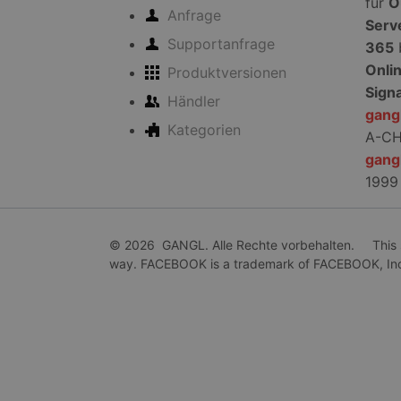
für
O
Anfrage
CLID
www.c
Serv
Supportanfrage
365
Onli
Produktversionen
SRM_B
Micro
Sign
Corpo
Händler
.c.bi
gang
Kategorien
A-C
_fbp
Meta
Platf
gang
.gang
1999
ANONCHK
Micro
Corpo
.c.cla
© 2026 GANGL. Alle Rechte vorbehalten. This site
way. FACEBOOK is a trademark of FACEBOOK, In