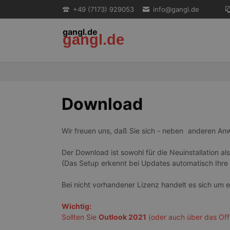
+49 (7173) 929053
info@gangl.de
gangl.de
gangl.de
EN
Download
Wir freuen uns, daß Sie sich - neben
anderen An
Der Download ist sowohl für die Neuinstallation al
(Das Setup erkennt bei Updates automatisch Ihre L
Bei nicht vorhandener Lizenz handelt es sich um 
Wichtig:
Sollten Sie
Outlook 2021
(oder auch über das Off