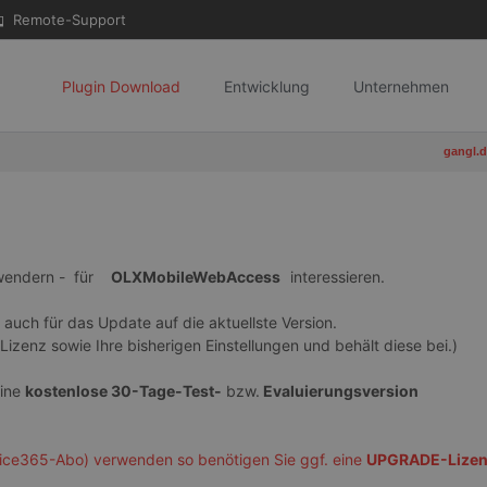
Remote-Support
Plugin Download
Entwicklung
Unternehmen
gangl.
wendern - für
OLXMobileWebAccess
interessieren.
s auch für das Update auf die aktuellste Version.
izenz sowie Ihre bisherigen Einstellungen und behält diese bei.)
eine
kostenlose 30-Tage-Test-
bzw.
Evaluierungsversion
ice365-Abo) verwenden so benötigen Sie ggf. eine
UPGRADE-Lize