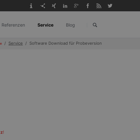
Navigation
überspringen
Referenzen
Service
Blog
gangl.de
Service
Software Download für Probeversion
de
nz
!