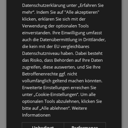
Datenschutzerklärung unter „Erfahren Sie
Absence Agent / Gruppenkalender [Setup Plugin Download]
mehr“. Indem Sie auf "Alle akzeptieren"
FlyerAbsence
klicken, erklären Sie sich mit der
AbsenceDoku
Verwendung der optionalen Tools
CaseStudy
einverstanden. Ihre Einwilligung umfasst
auch die Datenübermittlung in Drittländer,
Referenz
die kein mit der EU vergleichbares
32.669
Datenschutzniveau haben. Dabei besteht
Anwender
das Risiko, dass Behörden auf Ihre Daten
569
zugreifen, diese auswerten, und Sie Ihre
Installationen
Betroffenenrechte ggf. nicht
Referenzen
vollumfänglich geltend machen könnten.
Erweiterte Einstellungen erreichen Sie
Kaufen
unter „Cookie-Einstellungen“. Um alle
nach zu verarbeitenden Kalendern (unbegrenzte Anzahl Anwender)
optionalen Tools abzulehnen, klicken Sie
Preise
bitte auf „Alle ablehnen“.
Weitere
Informationen
Auszeichnungen
Unbedingt
Performance