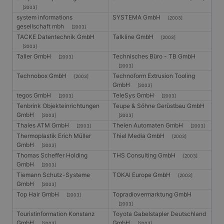
[2003]
system informations
SYSTEMA GmbH
[2003]
gesellschaft mbh
[2003]
TACKE Datentechnik GmbH
Talkline GmbH
[2003]
[2003]
Taller GmbH
Technisches Büro - TB GmbH
[2003]
[2003]
Technobox GmbH
Technoform Extrusion Tooling
[2003]
GmbH
[2003]
tegos GmbH
TeleSys GmbH
[2003]
[2003]
Tenbrink Objekteinrichtungen
Teupe & Söhne Gerüstbau GmbH
GmbH
[2003]
[2003]
Thales ATM GmbH
Thelen Automaten GmbH
[2003]
[2003]
Thermoplastik Erich Müller
Thiel Media GmbH
[2003]
GmbH
[2003]
Thomas Scheffer Holding
THS Consulting GmbH
[2003]
GmbH
[2003]
Tiemann Schutz-Systeme
TOKAI Europe GmbH
[2003]
GmbH
[2003]
Top Hair GmbH
Topradiovermarktung GmbH
[2003]
[2003]
Touristinformation Konstanz
Toyota Gabelstapler Deutschland
GmbH
GmbH
[2003]
[2003]