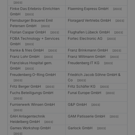
[2003]
Finke Das Erlebnis-Einrichten
Flaeming Express GmbH
[2003]
GmbH
[2003]
Flensburger Brauerei Emil
Floragard Vertriebs GmbH
[2003]
Petersen GmbH
[2003]
Florian Caspar GmbH
Flughafen Lübeck GmbH
[2003]
[2003]
FOBA Technology + Services
Fortec Electronic AG
[2003]
GmbH
[2003]
franke & fries GmbH
Franz Brinkmann GmbH
[2003]
[2003]
Franz Lohr GmbH
Franz Wiltmann GmbH
[2003]
[2003]
Franziskus Hospital gem.
Freudenberg IT KG
[2003]
GmbH
[2003]
Freudenberg O-Ring GmbH
Friedrich Jacob Söhne GmbH &
Co
[2003]
[2003]
Fritz Berger GmbH
Fritz Schäfer KG
[2003]
[2003]
Fuchs Beteiligungs GmbH
Funai Europe GmbH
[2003]
[2003]
Furnierwerk Winsen GmbH
G&P GmbH
[2003]
[2003]
GAH Anlagentechnik
GAM Patisserie GmbH
[2003]
Heidelberg GmbH
[2003]
Games Workshop GmbH
Garlock GmbH
[2003]
[2003]