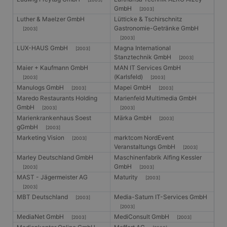
eine allg
GmbH
die zum V
[2003]
Benutzers
Luther & Maelzer GmbH
Lütticke & Tschirschnitz
verwendet
Gastronomie-Getränke GmbH
[2003]
Normalerw
sich um ei
[2003]
generierte
LUX-HAUS GmbH
Magna International
[2003]
und Weise
Stanztechnik GmbH
[2003]
verwendet
die Site sp
Maier + Kaufmann GmbH
MAN IT Services GmbH
gutes Beis
(Karlsfeld)
[2003]
[2003]
die Beibe
Anmeldest
Manulogs GmbH
Mapei GmbH
[2003]
[2003]
Benutzer 
Maredo Restaurants Holding
Marienfeld Multimedia GmbH
Seiten.
GmbH
[2003]
[2003]
CookieScriptConsent
1 Monat
Dieses Co
CookieScript
Marienkrankenhaus Soest
Märka GmbH
[2003]
Cookie-Sc
www.gangl.de
gGmbH
[2003]
verwendet
Einwillig
Marketing Vision
marktcom NordEvent
[2003]
für Besuc
Veranstaltungs GmbH
[2003]
speichern
Marley Deutschland GmbH
Maschinenfabrik Alfing Kessler
Banner vo
Script.co
GmbH
[2003]
[2003]
ordnungs
MAST - Jägermeister AG
Maturity
[2003]
funktioni
[2003]
MBT Deutschland
Media-Saturn IT-Services GmbH
[2003]
[2003]
MediaNet GmbH
MediConsult GmbH
[2003]
[2003]
Anbieter
/