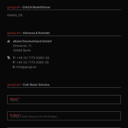
gangl.de
- DACH Marktführer
GANGL.DE
gangl.de
- Adresse & Kontakt
eKomi Deutschland GmbH
Zimmerstr. 11
10969 Berlin
T:
+49 (0) 7173 9290-53
F:
+49 (0) 7173 9290-55
E:
info@gangl.de
gangl.de
- Call-Back-Service
Pflichtfeld
Name
*
Pflichtfeld
E-Mail
*