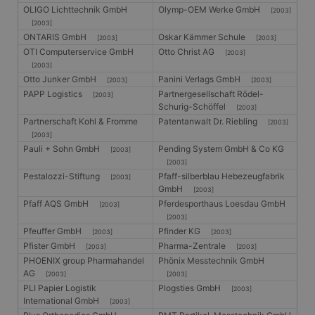
wodurch die
OLIGO Lichttechnik GmbH
Olymp-OEM Werke GmbH
Drittanbieters, mit
[2003]
Datenerfassung
dem wir die
[2003]
auf Websites mit
Nutzung der
hohem
ONTARIS GmbH
Oskar Kämmer Schule
[2003]
[2003]
Website für interne
Datenaufkommen
Analysen messen.
OTI Computerservice GmbH
Otto Christ AG
[2003]
eingeschränkt
wird.
[2003]
MUID
1 Jahr
Dieses Cookie wird
Microsoft
Otto Junker GmbH
Panini Verlags GmbH
von Microsoft
Corporation
[2003]
[2003]
_ga_X4PP3HXR4X
.gangl.de
1 Jahr 1
Dieses Cookie
häufig als
.clarity.ms
PAPP Logistics
Partnergesellschaft Rödel-
[2003]
Monat
wird von Google
eindeutige
Analytics
Schurig-Schöffel
[2003]
Benutzerkennung
verwendet, um
verwendet. Es kan
Partnerschaft Kohl & Fromme
Patentanwalt Dr. Riebling
[2003]
den Sitzungsstatus
durch eingebettete
beizubehalten.
[2003]
Microsoft-Skripte
festgelegt werden.
Pauli + Sohn GmbH
Pending System GmbH & Co KG
[2003]
Es wird allgemein
[2003]
angenommen, das
Pestalozzi-Stiftung
Pfaff-silberblau Hebezeugfabrik
die
[2003]
Synchronisierung
GmbH
[2003]
über viele
Pfaff AQS GmbH
Pferdesporthaus Loesdau GmbH
[2003]
verschiedene
Microsoft-
[2003]
Domänen hinweg
Pfeuffer GmbH
Pfinder KG
[2003]
[2003]
möglich ist, um die
Pfister GmbH
Pharma-Zentrale
Benutzerverfolgun
[2003]
[2003]
zu ermöglichen.
PHOENIX group Pharmahandel
Phönix Messtechnik GmbH
AG
[2003]
[2003]
CLID
www.clarity.ms
1 Jahr
Dieses Cookie wird
normalerweise von
PLI Papier Logistik
Plogsties GmbH
[2003]
Dstillery gesetzt,
International GmbH
[2003]
um das Teilen von