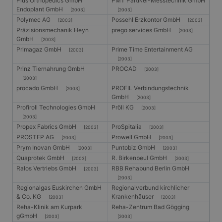
Plus Orthopedics GmbH
PMT Partikel-Messtechnik GmbH
Medieninhalten für
soziale Medien zu
Endoplant GmbH
[2003]
[2003]
ermöglichen. Es
Polymec AG
Possehl Erzkontor GmbH
[2003]
[2003]
kann auch
Informationen übe
Präzisionsmechanik Heyn
prego services GmbH
[2003]
Website-Besucher
GmbH
[2003]
sammeln, wenn
Primagaz GmbH
Prime Time Entertainment AG
diese soziale
[2003]
Medien
[2003]
verwenden, um
Prinz Tiernahrung GmbH
PROCAD
[2003]
Website-Inhalte
von der besuchten
[2003]
Seite zu teilen.
procado GmbH
PROFIL Verbindungstechnik
[2003]
GmbH
[2003]
SRM_B
1 Jahr
Dies ist ein
Microsoft
Microsoft MSN-
Corporation
Profiroll Technologies GmbH
Pröll KG
[2003]
Cookie eines
.c.bing.com
[2003]
Erstanbieters, das
das
Propex Fabrics GmbH
ProSpitalia
[2003]
[2003]
ordnungsgemäße
PROSTEP AG
Prowell GmbH
[2003]
[2003]
Funktionieren
dieser Website
Prym Inovan GmbH
Puntobiz GmbH
[2003]
[2003]
sicherstellt.
Quaprotek GmbH
R. Birkenbeul GmbH
[2003]
[2003]
Ralos Vertriebs GmbH
RBB Rehabund Berlin GmbH
_fbp
3 Monate
Wird von Facebook
Meta
[2003]
verwendet, um
Platform Inc.
[2003]
eine Reihe von
.gangl.de
Regionalgas Euskirchen GmbH
Regionalverbund kirchlicher
Werbeprodukten
zu liefern, z. B.
& Co. KG
Krankenhäuser
[2003]
[2003]
Echtzeit-Gebote
Reha-Klinik am Kurpark
Reha-Zentrum Bad Gögging
von Werbekunden
gGmbH
Dritter
[2003]
[2003]