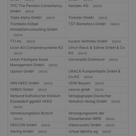
TPC The Pension Consultancy
transtec AG
[2003]
GmbH
[2003]
Triple Alpha GmbH
Troester GmbH
[2003]
[2003]
Trombello Kölbel
TST Biometrics GmbH
[2003]
Immobilienconsulting GmbH
[2003]
TTI Inc
tucano Vertriebs GmbH
[2003]
[2003]
Ucon AG Containersysteme KG
Ulrich Rieck & Söhne GmbH & Co
KG
[2003]
[2003]
Union PanAgora Asset
Universität Dortmund
[2003]
Management GmbH
[2003]
Uponor GmbH
URACA Pumpenfabrik GmbH &
[2003]
Co KG
[2003]
VAN HEES GmbH
VDW-Bayern
[2003]
[2003]
VEBEG GmbH
veovia gmbh
[2003]
[2003]
Verbund Katholischer Kliniken
Verlagsgruppe Deutscher
Düsseldorf ggmbH VKKD
Verkehrs-Verlag GmbH
[2003]
[2003]
Vermessungsbüro Butsch
Versorgungswerk der
Steuerberater NRW
[2003]
[2003]
VESCON GmbH
Vibracoustic GmbH
[2003]
[2003]
Viering GmbH
virtual identity ag
[2003]
[2003]