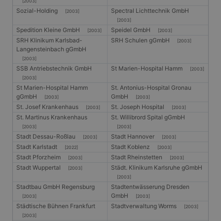
[2003]
Sozial-Holding
Spectral Lichttechnik GmbH
[2003]
[2003]
Spedition Kleine GmbH
Speidel GmbH
[2003]
[2003]
SRH Klinikum Karlsbad-
SRH Schulen gGmbH
[2003]
Langensteinbach gGmbH
[2003]
SSB Antriebstechnik GmbH
St Marien-Hospital Hamm
[2003]
[2003]
St Marien-Hospital Hamm
St. Antonius-Hospital Gronau
gGmbH
GmbH
[2003]
[2003]
St. Josef Krankenhaus
St. Joseph Hospital
[2003]
[2003]
St. Martinus Krankenhaus
St. Willibrord Spital gGmbH
[2003]
[2003]
Stadt Dessau-Roßlau
Stadt Hannover
[2003]
[2003]
Stadt Karlstadt
Stadt Koblenz
[2022]
[2003]
Stadt Pforzheim
Stadt Rheinstetten
[2003]
[2003]
Stadt Wuppertal
Städt. Klinikum Karlsruhe gGmbH
[2003]
[2003]
Stadtbau GmbH Regensburg
Stadtentwässerung Dresden
GmbH
[2003]
[2003]
Städtische Bühnen Frankfurt
Stadtverwaltung Worms
[2003]
[2003]