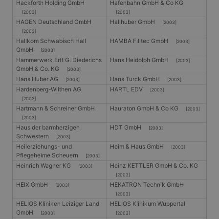
Hackforth Holding GmbH
Hafenbahn GmbH & Co KG
[2003]
[2003]
HAGEN Deutschland GmbH
Hallhuber GmbH
[2003]
[2003]
Hallkom Schwäbisch Hall
HAMBA Filltec GmbH
[2003]
GmbH
[2003]
Hammerwerk Erft G. Diederichs
Hans Heidolph GmbH
[2003]
GmbH & Co. KG
[2003]
Hans Huber AG
Hans Turck GmbH
[2003]
[2003]
Hardenberg-Wilthen AG
HARTL EDV
[2003]
[2003]
Hartmann & Schreiner GmbH
Hauraton GmbH & Co KG
[2003]
[2003]
Haus der barmherzigen
HDT GmbH
[2003]
Schwestern
[2003]
Heilerziehungs- und
Heim & Haus GmbH
[2003]
Pflegeheime Scheuern
[2003]
Heinrich Wagner KG
Heinz KETTLER GmbH & Co. KG
[2003]
[2003]
HEIX GmbH
HEKATRON Technik GmbH
[2003]
[2003]
HELIOS Kliniken Leiziger Land
HELIOS Klinikum Wuppertal
GmbH
[2003]
[2003]