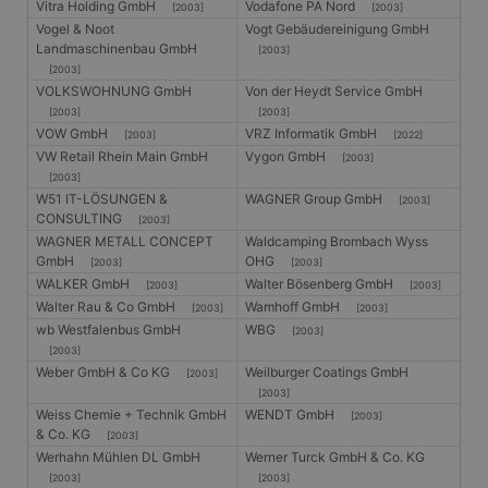
Vitra Holding GmbH
Vodafone PA Nord
[2003]
[2003]
Vogel & Noot
Vogt Gebäudereinigung GmbH
Landmaschinenbau GmbH
[2003]
[2003]
VOLKSWOHNUNG GmbH
Von der Heydt Service GmbH
[2003]
[2003]
VOW GmbH
VRZ Informatik GmbH
[2003]
[2022]
VW Retail Rhein Main GmbH
Vygon GmbH
[2003]
[2003]
W51 IT-LÖSUNGEN &
WAGNER Group GmbH
[2003]
CONSULTING
[2003]
WAGNER METALL CONCEPT
Waldcamping Brombach Wyss
GmbH
OHG
[2003]
[2003]
WALKER GmbH
Walter Bösenberg GmbH
[2003]
[2003]
Walter Rau & Co GmbH
Wamhoff GmbH
[2003]
[2003]
wb Westfalenbus GmbH
WBG
[2003]
[2003]
Weber GmbH & Co KG
Weilburger Coatings GmbH
[2003]
[2003]
Weiss Chemie + Technik GmbH
WENDT GmbH
[2003]
& Co. KG
[2003]
Werhahn Mühlen DL GmbH
Werner Turck GmbH & Co. KG
[2003]
[2003]