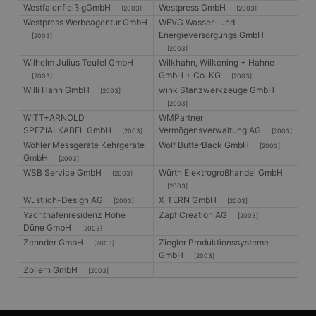
Westfalenfleiß gGmbH
Westpress GmbH
[2003]
[2003]
Westpress Werbeagentur GmbH
WEVG Wasser- und
Energieversorgungs GmbH
[2003]
[2003]
Wilhelm Julius Teufel GmbH
Wilkhahn, Wilkening + Hahne
GmbH + Co. KG
[2003]
[2003]
Willi Hahn GmbH
wink Stanzwerkzeuge GmbH
[2003]
[2003]
WITT+ARNOLD
WMPartner
SPEZIALKABEL GmbH
Vermögensverwaltung AG
[2003]
[2003]
Wöhler Messgeräte Kehrgeräte
Wolf ButterBack GmbH
[2003]
GmbH
[2003]
WSB Service GmbH
Würth Elektrogroßhandel GmbH
[2003]
[2003]
Wustlich-Design AG
X-TERN GmbH
[2003]
[2003]
Yachthafenresidenz Hohe
Zapf Creation AG
[2003]
Düne GmbH
[2003]
Zehnder GmbH
Ziegler Produktionssysteme
[2003]
GmbH
[2003]
Zollern GmbH
[2003]