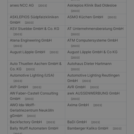
arxes NCC AG
Asklepios Klinik Bad Oldesloe
[2003]
[2003]
ASKLEPIOS Südpfalzkliniken
ASMO Küchen GmbH
[2003]
GmbH
[2003]
ASV Stuebbe GmbH & Co. KG
AT Unternehmensberatung GmbH
[2003]
[2003]
Atena Engineering GmbH
ATM Computersysteme GmbH
[2003]
[2003]
August Läpple GmbH
August Läpple GmbH & Co KG
[2003]
[2003]
Auto Thuellen Aachen GmbH &
Autohaus Dieter Hartmann
Co. KG
[2003]
[2003]
Automotive Lighting (USA)
Automotive Lighting Reutlingen
GmbH
[2003]
[2003]
AVP GmbH
AVR GmbH
[2003]
[2003]
AW Faber-Castell Consulting
awk AUSSENWERBUNG GmbH
GmbH
[2003]
[2003]
AWO Ida-Wolff-
Axima GmbH
[2003]
Geriatriezentrum Neukölln
gGmbH
[2003]
Backfactory GmbH
BaDi GmbH
[2003]
[2003]
Bally Wulff Automaten GmbH
Bamberger Kaliko GmbH
[2003]
[2003]