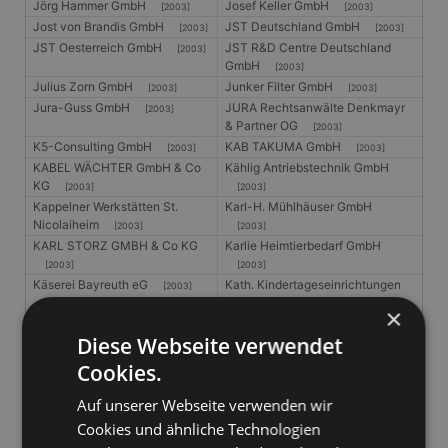
Jörg Hammer GmbH
Josef Keller GmbH
[2003]
[2003]
Jost von Brandis GmbH
JST Deutschland GmbH
[2003]
[2003]
JST Oesterreich GmbH
JST R&D Centre Deutschland
[2003]
GmbH
[2003]
Julius Zorn GmbH
Junker Filter GmbH
[2003]
[2003]
Jura-Guss GmbH
JURA Rechtsanwälte Denkmayr
[2003]
& Partner OG
[2003]
K5-Consulting GmbH
KAB TAKUMA GmbH
[2003]
[2003]
KABEL WÄCHTER GmbH & Co
Kählig Antriebstechnik GmbH
KG
[2003]
[2003]
Kappelner Werkstätten St.
Karl-H. Mühlhäuser GmbH
Nicolaiheim
[2003]
[2003]
KARL STORZ GMBH & Co KG
Karlie Heimtierbedarf GmbH
[2003]
[2003]
Käserei Bayreuth eG
Kath. Kindertageseinrichtungen
[2003]
Hellweg gGmbH
[2003]
×
Katholische Hospital
Katholische Kliniken Essen-Nord-
Diese Webseite verwendet
Südwestfalen GmbH
West gGmbH
[2003]
[2003]
Katholische Stiftung
Kern und Partner GmbH
[2003]
Cookies.
Marienhospital, Zeise 4, 52066
Aachen
[2003]
Auf unserer Webseite verwenden wir
Kester GmbH
KEVAG Telekom GmbH
[2003]
[2003]
Cookies und ähnliche Technologien
KfW Bankengruppe
Kiesel GmbH
[2003]
[2003]