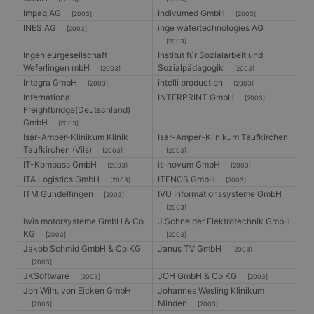
Impaq AG
Indivumed GmbH
[2003]
[2003]
INES AG
inge watertechnologies AG
[2003]
[2003]
Ingenieurgesellschaft
Institut für Sozialarbeit und
Weferlingen mbH
Sozialpädagogik
[2003]
[2003]
Integra GmbH
intelli production
[2003]
[2003]
International
INTERPRINT GmbH
[2003]
Freightbridge(Deutschland)
GmbH
[2003]
Isar-Amper-Klinikum Klinik
Isar-Amper-Klinikum Taufkirchen
Taufkirchen (Vils)
[2003]
[2003]
IT-Kompass GmbH
it-novum GmbH
[2003]
[2003]
ITA Logistics GmbH
ITENOS GmbH
[2003]
[2003]
ITM Gundelfingen
IVU Informationssysteme GmbH
[2003]
[2003]
iwis motorsysteme GmbH & Co
J.Schneider Elektrotechnik GmbH
KG
[2003]
[2003]
Jakob Schmid GmbH & Co KG
Janus TV GmbH
[2003]
[2003]
JKSoftware
JOH GmbH & Co KG
[2003]
[2003]
Joh Wilh. von Eicken GmbH
Johannes Wesling Klinikum
Minden
[2003]
[2003]