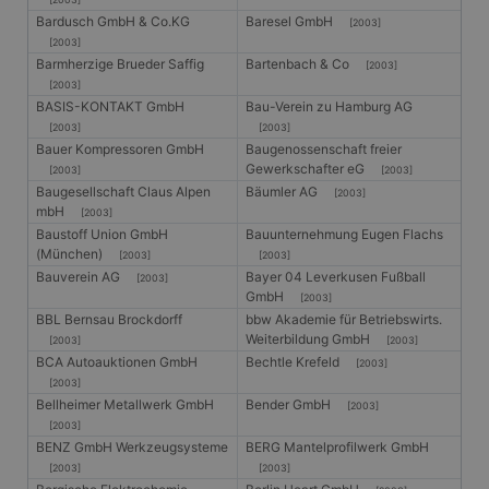
Bardusch GmbH & Co.KG
Baresel GmbH
[2003]
[2003]
Barmherzige Brueder Saffig
Bartenbach & Co
[2003]
[2003]
BASIS-KONTAKT GmbH
Bau-Verein zu Hamburg AG
[2003]
[2003]
Bauer Kompressoren GmbH
Baugenossenschaft freier
Gewerkschafter eG
[2003]
[2003]
Baugesellschaft Claus Alpen
Bäumler AG
[2003]
mbH
[2003]
Baustoff Union GmbH
Bauunternehmung Eugen Flachs
(München)
[2003]
[2003]
Bauverein AG
Bayer 04 Leverkusen Fußball
[2003]
GmbH
[2003]
BBL Bernsau Brockdorff
bbw Akademie für Betriebswirts.
Weiterbildung GmbH
[2003]
[2003]
BCA Autoauktionen GmbH
Bechtle Krefeld
[2003]
[2003]
Bellheimer Metallwerk GmbH
Bender GmbH
[2003]
[2003]
BENZ GmbH Werkzeugsysteme
BERG Mantelprofilwerk GmbH
[2003]
[2003]