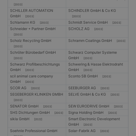
[2003]
SCHILLER AUTOMATION
SCHINDLER GmbH & Co KG
GmbH
[2003]
[2003]
Schlamann KG
Schmidt Service GmbH
[2003]
[2003]
Schneider + Partner GmbH
SCHOLZ AG
[2003]
[2003]
Scholz Recycling GmbH
Schramm Coatings GmbH
[2003]
[2003]
Schröter Bürobedarf GmbH
Schwarz Computer Systeme
GmbH
[2003]
[2003]
Schwarz Profilbeschichtungs
Schwering & Hasse Elektrodraht
GmbH
GmbH
[2003]
[2003]
scil animal care company
Sconto SB GmbH
[2003]
GmbH
[2003]
SCOR AG
SEEBURGER AG
[2003]
[2003]
SEGEBERGER KLINIKEN GMBH
SELVE GmbH & Co KG
[2003]
[2003]
SENATOR GmbH
SEW EURODRIVE GmbH
[2003]
[2003]
SHS Dichtungen GmbH
Signa Holding GmbH
[2003]
[2003]
sikla GmbH
Smart Electronic Development
[2022]
GmbH
[2003]
Soehnle Professional GmbH
Solar-Fabrik AG
[2003]