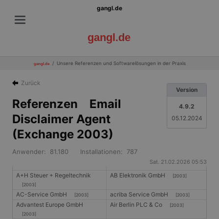
gangl.de
gangl.de
Unsere Referenzen und Softwarelösungen in der Praxis
gangl.de
Zurück
Version
Referenzen Email
4.9.2
Disclaimer Agent
05.12.2024
(Exchange 2003)
Anwender: 81.180 Installationen: 787
Sat. 21.02.2026 05:53
A+H Steuer + Regeltechnik
AB Elektronik GmbH
[2003]
[2003]
AC-Service GmbH
acriba Service GmbH
[2003]
[2003]
Advantest Europe GmbH
Air Berlin PLC & Co
[2003]
[2003]