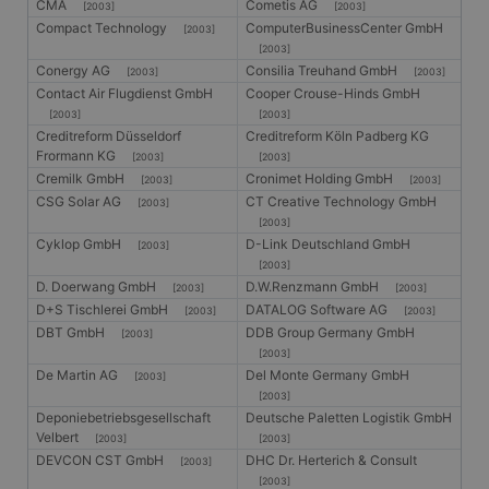
CMA
Cometis AG
[2003]
[2003]
Compact Technology
ComputerBusinessCenter GmbH
[2003]
[2003]
Conergy AG
Consilia Treuhand GmbH
[2003]
[2003]
Contact Air Flugdienst GmbH
Cooper Crouse-Hinds GmbH
[2003]
[2003]
Creditreform Düsseldorf
Creditreform Köln Padberg KG
Frormann KG
[2003]
[2003]
Cremilk GmbH
Cronimet Holding GmbH
[2003]
[2003]
CSG Solar AG
CT Creative Technology GmbH
[2003]
[2003]
Cyklop GmbH
D-Link Deutschland GmbH
[2003]
[2003]
D. Doerwang GmbH
D.W.Renzmann GmbH
[2003]
[2003]
D+S Tischlerei GmbH
DATALOG Software AG
[2003]
[2003]
DBT GmbH
DDB Group Germany GmbH
[2003]
[2003]
De Martin AG
Del Monte Germany GmbH
[2003]
[2003]
Deponiebetriebsgesellschaft
Deutsche Paletten Logistik GmbH
Velbert
[2003]
[2003]
DEVCON CST GmbH
DHC Dr. Herterich & Consult
[2003]
[2003]