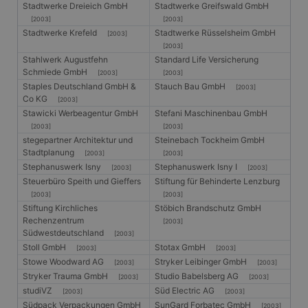
Stadtwerke Dreieich GmbH
Stadtwerke Greifswald GmbH
[2003]
[2003]
Stadtwerke Krefeld
Stadtwerke Rüsselsheim GmbH
[2003]
[2003]
Stahlwerk Augustfehn
Standard Life Versicherung
Schmiede GmbH
[2003]
[2003]
Staples Deutschland GmbH &
Stauch Bau GmbH
[2003]
Co KG
[2003]
Stawicki Werbeagentur GmbH
Stefani Maschinenbau GmbH
[2003]
[2003]
stegepartner Architektur und
Steinebach Tockheim GmbH
Stadtplanung
[2003]
[2003]
Stephanuswerk Isny
Stephanuswerk Isny I
[2003]
[2003]
Steuerbüro Speith und Gieffers
Stiftung für Behinderte Lenzburg
[2003]
[2003]
Stiftung Kirchliches
Stöbich Brandschutz GmbH
Rechenzentrum
[2003]
Südwestdeutschland
[2003]
Stoll GmbH
Stotax GmbH
[2003]
[2003]
Stowe Woodward AG
Stryker Leibinger GmbH
[2003]
[2003]
Stryker Trauma GmbH
Studio Babelsberg AG
[2003]
[2003]
studiVZ
Süd Electric AG
[2003]
[2003]
Südpack Verpackungen GmbH
SunGard Forbatec GmbH
[2003]