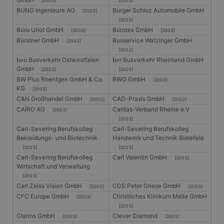
[2003]
[2003]
BUNG Ingenieure AG
Burger Schloz Automobile GmbH
[2003]
[2003]
Büro Uriot GmbH
Bürotex GmbH
[2003]
[2003]
Bürstner GmbH
Busservice Watzinger GmbH
[2003]
[2003]
bvo Busverkehr Ostwestfalen
bvr Busverkehr Rheinland GmbH
GmbH
[2003]
[2003]
BW Plus Roentgen GmbH & Co.
BWG GmbH
[2003]
KG
[2003]
C&N Großhandel GmbH
CAD-Praxis GmbH
[2003]
[2003]
CAIRO AG
Caritas-Verband Rheine e.V
[2003]
[2003]
Carl-Severing Berufskolleg
Carl-Severing Berufskolleg
Bekleidungs- und Biotechnik
Handwerk und Technik Bielefeld
[2003]
[2003]
Carl-Severing Berufskolleg
Carl Valentin GmbH
[2003]
Wirtschaft und Verwaltung
[2003]
Carl Zeiss Vision GmbH
CDS Peter Griese GmbH
[2003]
[2003]
CFC Europe GmbH
Christliches Klinikum Melle GmbH
[2003]
[2003]
Clarins GmbH
Clever Diamond
[2003]
[2003]