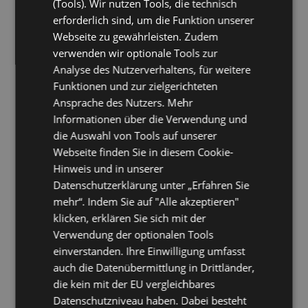
(Tools). Wir nutzen Tools, die technisch
Klaas & Kock
Klapdor & Partner GbR
[2003]
[2003]
erforderlich sind, um die Funktion unserer
Kliniken Oberallgäu gGmbH
Kliniken Oberbayern
[2003]
Webseite zu gewährleisten. Zudem
[2003]
Kliniken Wied GmbH & Co KG
Klinikum Esslingen
verwenden wir optionale Tools zur
[2003]
[2003]
Analyse des Nutzerverhaltens, für weitere
Klinikum Garmisch-
Klinikum Kaufbeuren Ostallgäu
Funktionen und zur zielgerichteten
Partenkirchen GmbH
[2003]
[2003]
Ansprache des Nutzers. Mehr
Klinikum Landsberg am Lech
Klinikum Memmingen
[2003]
Informationen über die Verwendung und
[2003]
Klinikum Nürnberg
Kloster Hegne
[2003]
[2003]
die Auswahl von Tools auf unserer
Knick Elektronische Meßgeräte
Kommunale
Webseite finden Sie in diesem Cookie-
GmbH & Co
Zusatzversorgungskasse
[2003]
Hinweis und in unserer
Mecklenburg-Vorpommern
Datenschutzerklärung unter „Erfahren Sie
[2003]
Konrad Reitz Ventilatoren
Kontron Modular Computers
mehr“. Indem Sie auf "Alle akzeptieren"
GmbH & Co KG
GmbH
[2003]
[2003]
klicken, erklären Sie sich mit der
Konvekta AG
Köster AG
[2003]
[2003]
Verwendung der optionalen Tools
KPS Prüfservice GmbH
Kraft
[2022]
einverstanden. Ihre Einwilligung umfasst
Steuerberatungsgesellschaft
[2003]
auch die Datenübermittlung in Drittländer,
Kraftanlagen München GmbH
Kraftwerke Mainz-Wiesbaden AG
die kein mit der EU vergleichbares
(Finnland)
[2003]
[2003]
Datenschutzniveau haben. Dabei besteht
Krankenhaus Cuxhaven GmbH
Krankenhaus Reinbek St Adolf-