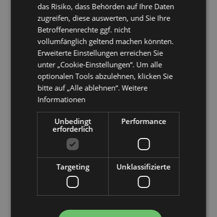
das Risiko, dass Behörden auf Ihre Daten
Stift
[2003]
[2003]
Kreiskrankenhaus
KSM Castings GmbH
zugreifen, diese auswerten, und Sie Ihre
[2003]
Emmendingen
[2003]
Betroffenenrechte ggf. nicht
Kühne + Nagel AG & Co KG
Kuna & Co KG
[2003]
vollumfänglich geltend machen könnten.
[2003]
Erweiterte Einstellungen erreichen Sie
Kurt Viebranz Verlag GmbH
KVG Quartz Crytal Technology
GmbH
unter „Cookie-Einstellungen“. Um alle
[2003]
[2003]
L'OREAL GmbH
L'OREAL Produktion GmbH
[2003]
optionalen Tools abzulehnen, klicken Sie
[2003]
bitte auf „Alle ablehnen“.
Weitere
Laborunion Prof. Höll & Co.
Laempe & Moessner
[2003]
Informationen
GmbH
[2003]
Landesanstalt Umwelt und
Landeshauptstadt Erfurt
[2003]
Naturschutz BW
Unbedingt
Performance
[2003]
erforderlich
Landgesellschaft Sachsen-
Landkreis Grafschaft Bentheim
Anhalt mbH
[2003]
[2003]
Landkreis Marburg-Biedenkopf
Langheinrich Weberei Ausrüstung
GmbH
[2003]
[2003]
Targeting
Unklassifizierte
LANtana GmbH
Läpple Blechverarbeitung GmbH
[2003]
& Co KG
[2003]
Lebenshilfe Braunschweig
Lebenshilfe Nienburg gGmbH
gGmbH
[2003]
[2003]
Lebenshilfe Werkstatt für
Lehrerkooperative eV
[2003]
Behinderte gGmbH
[2003]