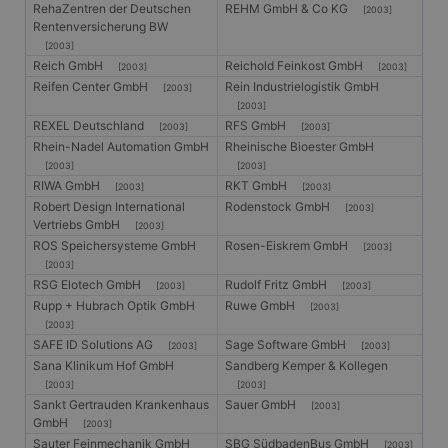
RehaZentren der Deutschen
REHM GmbH & Co KG
[2003]
ANONCHK
10 Minuten
Dieses Cookie
Microsoft
Rentenversicherung BW
enthält
Corporation
Informationen
[2003]
.c.clarity.ms
darüber, wie der
Reich GmbH
Reichold Feinkost GmbH
[2003]
[2003]
Endbenutzer die
Reifen Center GmbH
Rein Industrielogistik GmbH
Website nutzt,
[2003]
sowie über
[2003]
Werbung, die der
REXEL Deutschland
RFS GmbH
[2003]
[2003]
Endbenutzer
möglicherweise vor
Rhein-Nadel Automation GmbH
Rheinische Bioester GmbH
dem Besuch dieser
[2003]
[2003]
Website gesehen
RIWA GmbH
RKT GmbH
hat.
[2003]
[2003]
Robert Design International
Rodenstock GmbH
[2003]
Vertriebs GmbH
[2003]
ROS Speichersysteme GmbH
Rosen-Eiskrem GmbH
[2003]
[2003]
RSG Elotech GmbH
Rudolf Fritz GmbH
[2003]
[2003]
Rupp + Hubrach Optik GmbH
Ruwe GmbH
[2003]
[2003]
SAFE ID Solutions AG
Sage Software GmbH
[2003]
[2003]
Sana Klinikum Hof GmbH
Sandberg Kemper & Kollegen
[2003]
[2003]
Sankt Gertrauden Krankenhaus
Sauer GmbH
[2003]
GmbH
[2003]
Sauter Feinmechanik GmbH
SBG SüdbadenBus GmbH
[2003]