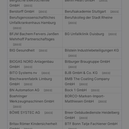
Bergische Elektrochemie
Berlin Heart GmbH
[2003]
GmbH
[2003]
Berstorff GmbH
Berufsakademie Stuttgart
[2003]
[2003]
Berufsgenossenschaftliches
Berufskolleg der Stadt Rheine
Unfallkrankenhaus Hamburg
[2003]
[2003]
BFJM Bachem Fervers Janßen
BG Unfallklinik Duisburg
[2003]
Mehrhoff Partnerschaftsges
[2003]
BIG Gesundheit
Bilstein Industriebeteiligungen KG
[2003]
[2003]
BIOGAS NORD Anlagenbau
Bitburger Braugruppe GmbH
GmbH
[2003]
[2003]
BITO Systems nv
BJB GmbH & Co. KG
[2003]
[2003]
Blechwarenfabrik Limburg
BMB The Coating Company
GmbH
GmbH
[2003]
[2003]
BN Automation AG
Bock 1 GmbH
[2003]
[2003]
Boehringer
BORCO-Marken-Import-
Werkzeugmaschinen GmbH
Matthiesen GmbH
[2003]
[2003]
BÖWE SYSTEC AG
Breer Gebäudedienste Heidelberg
[2003]
GmbH
[2003]
Britax Römer Kindersicherheit
BTF Bonn Tatje Fachiener GmbH
GmbH