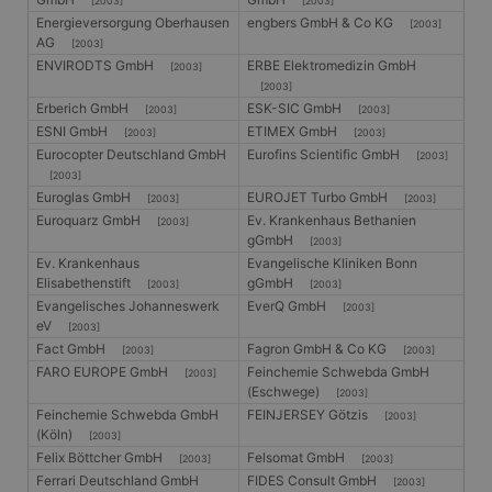
[2003]
[2003]
Energieversorgung Oberhausen
engbers GmbH & Co KG
[2003]
AG
[2003]
ENVIRODTS GmbH
ERBE Elektromedizin GmbH
[2003]
[2003]
Erberich GmbH
ESK-SIC GmbH
[2003]
[2003]
ESNI GmbH
ETIMEX GmbH
[2003]
[2003]
Eurocopter Deutschland GmbH
Eurofins Scientific GmbH
[2003]
[2003]
Euroglas GmbH
EUROJET Turbo GmbH
[2003]
[2003]
Euroquarz GmbH
Ev. Krankenhaus Bethanien
[2003]
gGmbH
[2003]
Ev. Krankenhaus
Evangelische Kliniken Bonn
Elisabethenstift
gGmbH
[2003]
[2003]
Evangelisches Johanneswerk
EverQ GmbH
[2003]
eV
[2003]
Fact GmbH
Fagron GmbH & Co KG
[2003]
[2003]
FARO EUROPE GmbH
Feinchemie Schwebda GmbH
[2003]
(Eschwege)
[2003]
Feinchemie Schwebda GmbH
FEINJERSEY Götzis
[2003]
(Köln)
[2003]
Felix Böttcher GmbH
Felsomat GmbH
[2003]
[2003]
Ferrari Deutschland GmbH
FIDES Consult GmbH
[2003]