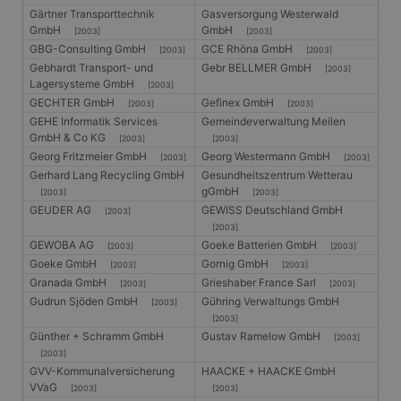
Gärtner Transporttechnik
Gasversorgung Westerwald
GmbH
GmbH
[2003]
[2003]
GBG-Consulting GmbH
GCE Rhöna GmbH
[2003]
[2003]
Gebhardt Transport- und
Gebr BELLMER GmbH
[2003]
Lagersysteme GmbH
[2003]
GECHTER GmbH
Gefinex GmbH
[2003]
[2003]
GEHE Informatik Services
Gemeindeverwaltung Meilen
GmbH & Co KG
[2003]
[2003]
Georg Fritzmeier GmbH
Georg Westermann GmbH
[2003]
[2003]
Gerhard Lang Recycling GmbH
Gesundheitszentrum Wetterau
gGmbH
[2003]
[2003]
GEUDER AG
GEWISS Deutschland GmbH
[2003]
[2003]
GEWOBA AG
Goeke Batterien GmbH
[2003]
[2003]
Goeke GmbH
Gornig GmbH
[2003]
[2003]
Granada GmbH
Grieshaber France Sarl
[2003]
[2003]
Gudrun Sjöden GmbH
Gühring Verwaltungs GmbH
[2003]
[2003]
Günther + Schramm GmbH
Gustav Ramelow GmbH
[2003]
[2003]
GVV-Kommunalversicherung
HAACKE + HAACKE GmbH
VVaG
[2003]
[2003]