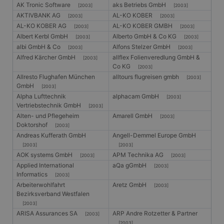
AK Tronic Software
aks Betriebs GmbH
[2003]
[2003]
AKTIVBANK AG
AL-KO KOBER
[2003]
[2003]
AL-KO KOBER AG
AL-KO KOBER GMBH
[2003]
[2003]
Albert Kerbl GmbH
Alberto GmbH & Co KG
[2003]
[2003]
albi GmbH & Co
Alfons Stelzer GmbH
[2003]
[2003]
Alfred Kärcher GmbH
allflex Folienveredlung GmbH &
[2003]
Co KG
[2003]
Allresto Flughafen München
alltours flugreisen gmbh
[2003]
GmbH
[2003]
Alpha Lufttechnik
alphacam GmbH
[2003]
Vertriebstechnik GmbH
[2003]
Alten- und Pflegeheim
Amarell GmbH
[2003]
Doktorshof
[2003]
Andreas Kufferath GmbH
Angell-Demmel Europe GmbH
[2003]
[2003]
AOK systems GmbH
APM Technika AG
[2003]
[2003]
Applied International
aQa gGmbH
[2003]
Informatics
[2003]
Arbeiterwohlfahrt
Aretz GmbH
[2003]
Bezirksverband Westfalen
[2003]
ARISA Assurances SA
ARP Andre Rotzetter & Partner
[2003]
[2003]