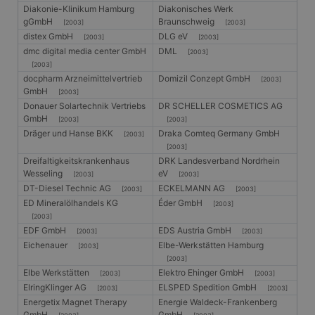
Diakonie-Klinikum Hamburg
Diakonisches Werk
gGmbH
Braunschweig
[2003]
[2003]
distex GmbH
DLG eV
[2003]
[2003]
dmc digital media center GmbH
DML
[2003]
[2003]
docpharm Arzneimittelvertrieb
Domizil Conzept GmbH
[2003]
GmbH
[2003]
Donauer Solartechnik Vertriebs
DR SCHELLER COSMETICS AG
GmbH
[2003]
[2003]
Dräger und Hanse BKK
Draka Comteq Germany GmbH
[2003]
[2003]
Dreifaltigkeitskrankenhaus
DRK Landesverband Nordrhein
Wesseling
eV
[2003]
[2003]
DT-Diesel Technic AG
ECKELMANN AG
[2003]
[2003]
ED Mineralölhandels KG
Éder GmbH
[2003]
[2003]
EDF GmbH
EDS Austria GmbH
[2003]
[2003]
Eichenauer
Elbe-Werkstätten Hamburg
[2003]
[2003]
Elbe Werkstätten
Elektro Ehinger GmbH
[2003]
[2003]
ElringKlinger AG
ELSPED Spedition GmbH
[2003]
[2003]
Energetix Magnet Therapy
Energie Waldeck-Frankenberg
GmbH
GmbH