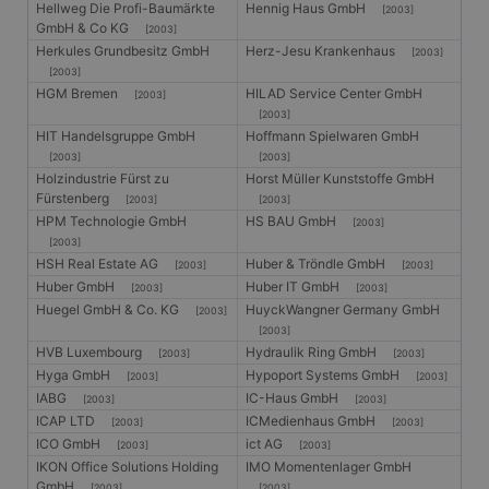
Hellweg Die Profi-Baumärkte
Hennig Haus GmbH
[2003]
GmbH & Co KG
[2003]
Herkules Grundbesitz GmbH
Herz-Jesu Krankenhaus
[2003]
[2003]
HGM Bremen
HILAD Service Center GmbH
[2003]
[2003]
HIT Handelsgruppe GmbH
Hoffmann Spielwaren GmbH
[2003]
[2003]
Holzindustrie Fürst zu
Horst Müller Kunststoffe GmbH
Fürstenberg
[2003]
[2003]
HPM Technologie GmbH
HS BAU GmbH
[2003]
[2003]
HSH Real Estate AG
Huber & Tröndle GmbH
[2003]
[2003]
Huber GmbH
Huber IT GmbH
[2003]
[2003]
Huegel GmbH & Co. KG
HuyckWangner Germany GmbH
[2003]
[2003]
HVB Luxembourg
Hydraulik Ring GmbH
[2003]
[2003]
Hyga GmbH
Hypoport Systems GmbH
[2003]
[2003]
IABG
IC-Haus GmbH
[2003]
[2003]
ICAP LTD
ICMedienhaus GmbH
[2003]
[2003]
ICO GmbH
ict AG
[2003]
[2003]
IKON Office Solutions Holding
IMO Momentenlager GmbH
GmbH
[2003]
[2003]