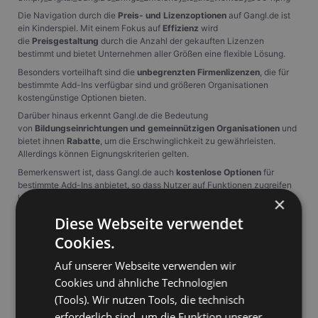
Die Navigation durch die
Preis- und Lizenzoptionen
auf Gangl.de ist
ein Kinderspiel. Mit einem Fokus auf
Effizienz
wird
die
Preisgestaltung
durch die Anzahl der gekauften Lizenzen
bestimmt und bietet Unternehmen aller Größen eine flexible Lösung.
Besonders vorteilhaft sind die
unbegrenzten Firmenlizenzen
, die für
bestimmte Add-Ins verfügbar sind und größeren Organisationen
kostengünstige Optionen bieten.
Darüber hinaus erkennt Gangl.de die Bedeutung
von
Bildungseinrichtungen und gemeinnützigen Organisationen
und
bietet ihnen
Rabatte
, um die Erschwinglichkeit zu gewährleisten.
Allerdings können Eignungskriterien gelten.
Bemerkenswert ist, dass Gangl.de auch
kostenlose Optionen
für
bestimmte Add-Ins anbietet, so dass Nutzer auf Funktionen zugreifen
können, ohne eine Lizenz erwerben zu müssen.
×
Periodisch präsentiert Gangl.de
zeitlich begrenzte Angebote
, die
Diese Webseite verwendet
Nutzer dazu anregen, kostensparende Gelegenheiten bei
Cookies.
ausgewählten Produkten zu ergreifen.
Es ist klar, dass die Preis- und Lizenzstruktur von Gangl.de mit den
Auf unserer Webseite verwenden wir
Bedürfnissen verschiedener Organisationen im Kopf konzipiert wurde,
Cookies und ähnliche Technologien
von kleinen Unternehmen bis hin zu größeren Konzernen,
(Tools). Wir nutzen Tools, die technisch
Bildungseinrichtungen und gemeinnützigen Organisationen.
erforderlich sind, um die Funktion unserer
Dieser strategische Ansatz stellt sicher, dass Benutzer den Nutzen ihrer