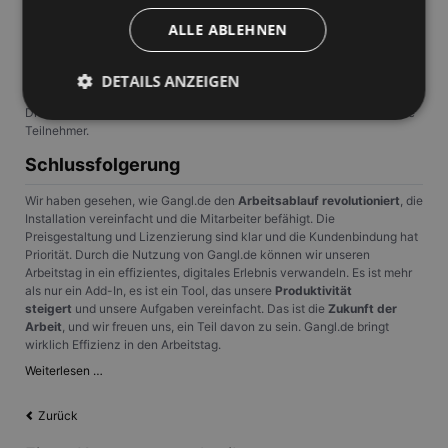
4,83 bestätigt.
ALLE ABLEHNEN
Die Ausbildung bei Gangl.de ist kein Einheitskonzept. Wir passen
unseren Inhalt an, um reale Szenarien im
Kundendienst
zu behandeln
und konzentrieren uns auf
effektive Techniken
für Kommunikation,
DETAILS ANZEIGEN
Beschwerdemanagement und Verkaufsstrategien.
Dieser maßgeschneiderte Ansatz verbessert die Ergebnisse für unsere
Teilnehmer.
Unbedingt erforderlich
Performance
Schlussfolgerung
Targeting
Unklassifizierte
Wir haben gesehen, wie Gangl.de den
Arbeitsablauf revolutioniert
, die
Installation vereinfacht und die Mitarbeiter befähigt. Die
Unbedingt erforderliche Cookies ermöglichen
Preisgestaltung und Lizenzierung sind klar und die Kundenbindung hat
wesentliche Kernfunktionen der Website wie die
Priorität. Durch die Nutzung von Gangl.de können wir unseren
Benutzeranmeldung und die Kontoverwaltung.
Arbeitstag in ein effizientes, digitales Erlebnis verwandeln. Es ist mehr
Ohne die unbedingt erforderlichen Cookies kann die
Website nicht ordnungsgemäß verwendet werden.
als nur ein Add-In, es ist ein Tool, das unsere
Produktivität
steigert
und unsere Aufgaben vereinfacht. Das ist die
Zukunft der
Anbieter
/
Arbeit
, und wir freuen uns, ein Teil davon zu sein. Gangl.de bringt
Name
Ablaufdatum
Beschrei
Domäne
wirklich Effizienz in den Arbeitstag.
PHPSESSID
Session
Cookie, d
PHP.net
Einfach
Weiterlesen …
Anwendun
www.gangl.de
Digital:
wird, die 
Gangl.de
Sprache ba
Zurück
eine allg
bringt
die zum V
Effizienz