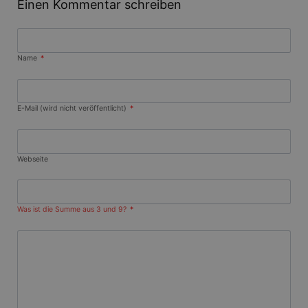
Benutzers
Einen Kommentar schreiben
in
verwendet
Normalerw
den
sich um ei
Arbeitstag
generierte
und Weise
verwendet
Pflichtfeld
Name
*
die Site sp
gutes Beis
die Beibe
Anmeldest
Benutzer 
Pflichtfeld
E-Mail (wird nicht veröffentlicht)
*
Seiten.
CookieScriptConsent
1 Monat
Dieses Co
CookieScript
Cookie-Sc
www.gangl.de
verwendet
Webseite
Einwillig
für Besuc
speichern
Banner vo
Script.co
Was ist die Summe aus 3 und 9?
*
ordnungs
funktioni
Anbieter
/
Name
Ablaufdatum
Beschreibung
Domäne
Anbieter