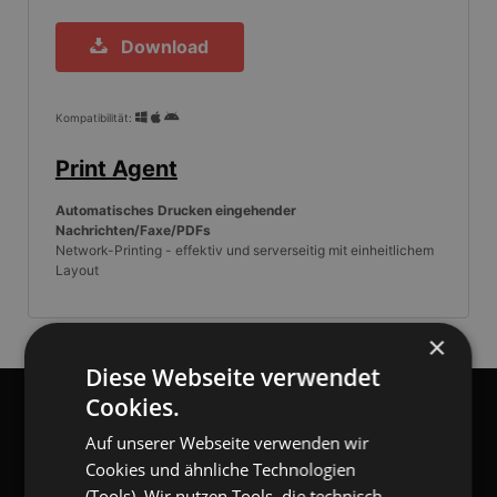
Download
Kompatibilität:
Print Agent
Automatisches Drucken eingehender
Nachrichten/Faxe/PDFs
Network-Printing - effektiv und serverseitig mit einheitlichem
Layout
×
Diese Webseite verwendet
Cookies.
gangl.de
- DACH Marktführer
GANGL.DE
Auf unserer Webseite verwenden wir
Cookies und ähnliche Technologien
(Tools). Wir nutzen Tools, die technisch