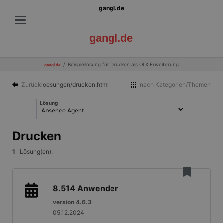
gangl.de
gangl.de
Beispiellösung für Drucken als OLX Erweiterung
gangl.de
Zurück
loesungen/drucken.html
nach Kategorien/Themen
Lösung
Drucken
1
Lösung(en):
8.514
Anwender
version 4.6.3
05.12.2024