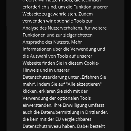
gangl.de
- Adresse & Kontakt
erforderlich sind, um die Funktion unserer
eKomi Deutschland GmbH
Webseite zu gewährleisten. Zudem
Zimmerstr. 11
verwenden wir optionale Tools zur
10969 Berlin
Analyse des Nutzerverhaltens, für weitere
T:
+49 (0) 7173 9290-53
F:
+49 (0) 7173 9290-55
Funktionen und zur zielgerichteten
E:
info@gangl.de
Ansprache des Nutzers. Mehr
Informationen über die Verwendung und
die Auswahl von Tools auf unserer
gangl.de
- Call-Back-Service
Webseite finden Sie in diesem Cookie-
Hinweis und in unserer
Pflichtfeld
Name
*
Datenschutzerklärung unter „Erfahren Sie
mehr“. Indem Sie auf "Alle akzeptieren"
Pflichtfeld
E-Mail
*
klicken, erklären Sie sich mit der
Verwendung der optionalen Tools
Pflichtfeld
Telefonnummer
*
einverstanden. Ihre Einwilligung umfasst
auch die Datenübermittlung in Drittländer,
die kein mit der EU vergleichbares
Kommentar
Datenschutzniveau haben. Dabei besteht