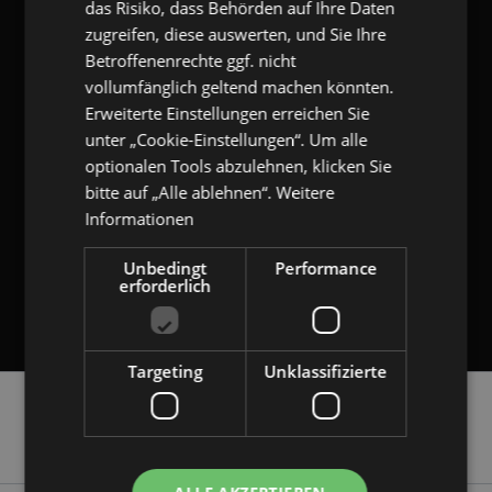
das Risiko, dass Behörden auf Ihre Daten
Ich habe die
Datenschutzerklärung
gelesen und willige ein, dass mich
zugreifen, diese auswerten, und Sie Ihre
gangl.de
per E-Mail über deren Produkte und/oder Dienstleistungen informiert.
Meine Daten werden ausschließlich zu diesem Zweck genutzt. Eine
Betroffenenrechte ggf. nicht
Weitergabe an Dritte erfolgt nicht. Ich kann die Einwilligung jederzeit per E-
vollumfänglich geltend machen könnten.
Mail an
unsubscribe[at]gangl.de
, durch Nutzung des in den E-Mails
enthaltenen Abmeldelinks widerrufen.
Erweiterte Einstellungen erreichen Sie
unter „Cookie-Einstellungen“. Um alle
optionalen Tools abzulehnen, klicken Sie
Bitte rechnen Sie 7 plus 8.
bitte auf „Alle ablehnen“.
Weitere
RÜCKRUF ANFORDERN
Informationen
Unbedingt
Performance
erforderlich
Ihre Anforderung ist unsere Herausforderung.
Targeting
Unklassifizierte
Navigation
Plugin Download
Entwicklung
Unternehmen
Referenzen
Service
überspringen
Blog