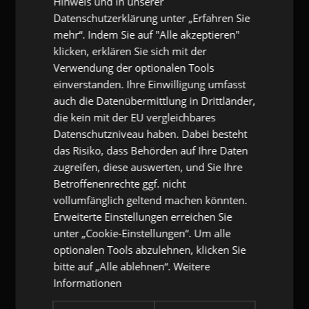
Hinweis und in unserer
eKomi Deutschland GmbH
Datenschutzerklärung unter „Erfahren Sie
Zimmerstr. 11
10969 Berlin
mehr“. Indem Sie auf "Alle akzeptieren"
T:
+49 (0) 7173 9290-53
klicken, erklären Sie sich mit der
F:
+49 (0) 7173 9290-55
Verwendung der optionalen Tools
E:
info@gangl.de
einverstanden. Ihre Einwilligung umfasst
auch die Datenübermittlung in Drittländer,
gangl.de
- Call-Back-Service
die kein mit der EU vergleichbares
Datenschutzniveau haben. Dabei besteht
Pflichtfeld
Name
*
das Risiko, dass Behörden auf Ihre Daten
zugreifen, diese auswerten, und Sie Ihre
Betroffenenrechte ggf. nicht
Pflichtfeld
E-Mail
*
vollumfänglich geltend machen könnten.
Erweiterte Einstellungen erreichen Sie
Pflichtfeld
Telefonnummer
*
unter „Cookie-Einstellungen“. Um alle
optionalen Tools abzulehnen, klicken Sie
bitte auf „Alle ablehnen“.
Weitere
Kommentar
Informationen
Ich habe die
Datenschutzerklärung
gelesen und willige ein, dass mich