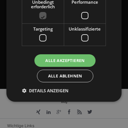
gangl.de
per E-Mail über deren Produkte und/oder Dienstleistungen informiert.
Unbedingt
Performance
Meine Daten werden ausschließlich zu diesem Zweck genutzt. Eine
erforderlich
Weitergabe an Dritte erfolgt nicht. Ich kann die Einwilligung jederzeit per E-
Mail an
unsubscribe[at]gangl.de
, durch Nutzung des in den E-Mails
enthaltenen Abmeldelinks widerrufen.
Targeting
Unklassifizierte
Bitte rechnen Sie 2 plus 1.
RÜCKRUF ANFORDERN
ALLE AKZEPTIEREN
Ihre Anforderung ist unsere Herausforderung.
ALLE ABLEHNEN
DETAILS ANZEIGEN
Navigation
Plugin Download
Entwicklung
Unternehmen
Referenzen
Service
überspringen
Blog
Unbedingt erforderlich
Performance
Targeting
Unklassifizierte
Wichtige Links