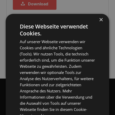
Download
×
Kompatibilität:
Diese Webseite verwendet
GlobalReminder Agent
Cookies.
Auf unserer Webseite verwenden wir
Ordnerübergreifende Erinnerungen (serverseitig)
Kennen Sie dies? Erinnerungen funktionieren NICHT in
Cookies und ähnliche Technologien
Unterordnern, zusätzlichen Postfächern, Öffentlichen
(Tools). Wir nutzen Tools, die technisch
Ordnern...
erforderlich sind, um die Funktion unserer
Webseite zu gewährleisten. Zudem
verwenden wir optionale Tools zur
Analyse des Nutzerverhaltens, für weitere
Funktionen und zur zielgerichteten
gangl.de
- DACH Marktführer
Ansprache des Nutzers. Mehr
GANGL.DE
Informationen über die Verwendung und
die Auswahl von Tools auf unserer
Webseite finden Sie in diesem Cookie-
gangl.de
- Adresse & Kontakt