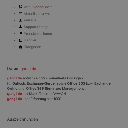
Unbedingt erforderliche Cookies ermöglichen
Warum
?
gangl.de
wesentliche Kernfunktionen der Website wie die
Benutzeranmeldung und die Kontoverwaltung.
Aktuellste News
Ohne die unbedingt erforderlichen Cookies kann die
Anfrage
Website nicht ordnungsgemäß verwendet werden.
Supportanfrage
Anbieter
/
Name
Ablaufdatum
Beschrei
Produktversionen
Domäne
Händler
PHPSESSID
Session
Cookie, d
PHP.net
Kategorien
Anwendun
www.gangl.de
wird, die 
Sprache ba
eine allg
die zum V
Benutzers
Darum
gangl.de
verwendet
Normalerw
gangl.de
entwickelt praxisorientierte Lösungen
sich um ei
für
Outlook
,
Exchange-Server
sowie
Office 365
bzw.
Exchange
generierte
und Weise
Online
und
Office 365 Signature Management
.
verwendet
gangl.de
ist Marktführer in D-A-CH
die Site sp
gangl.de
hat Erfahrung seit 1999
gutes Beis
die Beibe
Anmeldest
Benutzer 
Seiten.
Auszeichnungen
CookieScriptConsent
1 Monat
Dieses Co
CookieScript
Cookie-Sc