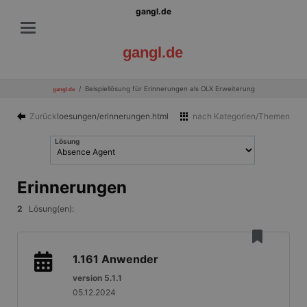
gangl.de
gangl.de
Beispiellösung für Erinnerungen als OLX Erweiterung
gangl.de
Zurück
loesungen/erinnerungen.html
nach Kategorien/Themen
Lösung
Erinnerungen
2
Lösung(en):
1.161
Anwender
version 5.1.1
05.12.2024