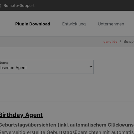
Remote-Support
Plugin Download
Entwicklung
Unternehmen
Beisp
gangl.de
ösung
Birthday Agent
Geburtstagsübersichten (inkl. automatischem Glückwuns
Serverseitig erstellte Geburtstagsübersichten mit automat