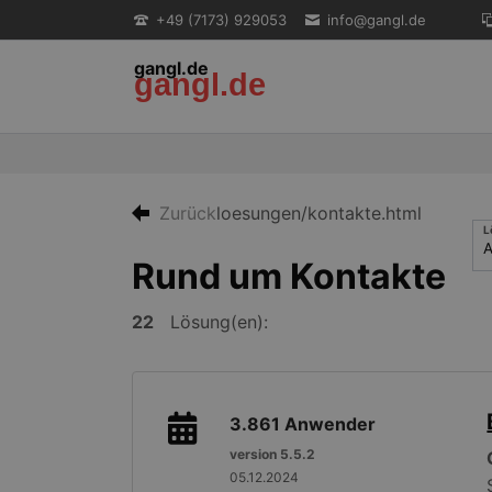
+49 (7173) 929053
info@gangl.de
gangl.de
gangl.de
EN
Zurück
loesungen/kontakte.html
L
Rund um Kontakte
22
Lösung(en):
3.861
Anwender
version 5.5.2
05.12.2024