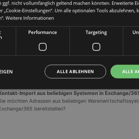
 ggf. nicht vollumfänglich geltend machen könnten. Erweiterte E
Die firmenweite Generierung und Aktualisierung von Kontak
er „Cookie-Einstellungen“. Um alle optionalen Tools abzulehnen, kl
Kinderspiel
n“.
Weitere Informationen
t
Performance
Targeting
Un
h
EIGEN
ALLE ABLEHNEN
ALLE A
ContactImport(Text) Agent
Kontakt-Import aus beliebigen Systemen in Exchange/36
Sie möchten Adressen aus beliebigen Warenwirtschaftssyste
Unbedingt erforderlich
Performance
Targeting
Unklassifizierte
Exchange/365 bereitstellen?
che Cookies ermöglichen wesentliche Kernfunktionen der Website wie die Benutzeran
ne die unbedingt erforderlichen Cookies kann die Website nicht ordnungsgemäß ver
Anbieter
/
Ablaufdatum
Beschreibung
Domäne