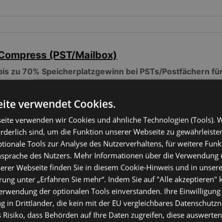
Compress (PST/Mailbox)
bis zu 70% Speicherplatzgewinn bei PSTs/Postfächern für
durch Komprimieren von Anhängen und dadurch Performanc
ite verwendet Cookies.
eite verwenden wir Cookies und ähnliche Technologien (Tools). W
orderlich sind, um die Funktion unserer Webseite zu gewährleist
ionale Tools zur Analyse des Nutzerverhaltens, für weitere Fun
Ansprache des Nutzers. Mehr Informationen über die Verwendung
erer Webseite finden Sie in diesem Cookie-Hinweis und in unsere
ung unter „Erfahren Sie mehr“. Indem Sie auf "Alle akzeptieren" k
Verwendung der optionalen Tools einverstanden. Ihre Einwilligung
ContactGroupManager
 in Drittländer, die kein mit der EU vergleichbares Datenschutz
 Risiko, dass Behörden auf Ihre Daten zugreifen, diese auswerten,
Automatische Pflege von Kontaktgruppen für Outlook / E