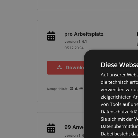
pro Arbeitsplatz
version 1.4.1
05.12.2024
Diese Webse
Download
Auf unserer Webs
die technisch erf
verwenden wir opt
Kompatibilität:
zielgerichteten 
von Tools auf uns
Datenschutzerklär
Sie sich mit der 
Datenübermittlung
99
Anwender
Dabei besteht das
version 1.4.1