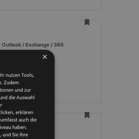
 Outlook / Exchange / 365
e steigern
×
ir nutzen Tools,
en. Zudem
ktionen und zur
 und die Auswahl
r
licken, erklären
 umfasst auch die
niveau haben.
 und Sie Ihre
xchange / 365