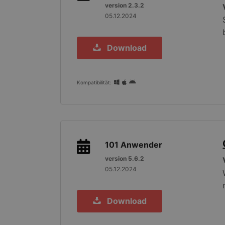
version 2.3.2
.gang
_gat
05.12.2024
MR
Micro
Corpo
.c.bi
Download
_ga_X4PP3HXR4X
SM
.c.cla
MUID
Micro
Kompatibilität:
Corpo
.clari
CLID
www.c
101
Anwender
SRM_B
Micro
version 5.6.2
Corpo
05.12.2024
.c.bi
_fbp
Meta
Platf
Download
.gang
ANONCHK
Micro
Corpo