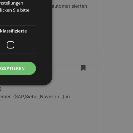
instellungen
tgruppen wird zum vollautomatisierten
icken Sie bitte
klassifizierte
KZEPTIEREN
5
men (SAP,Siebel,Navision...) in
meldung und die
wendet werden.