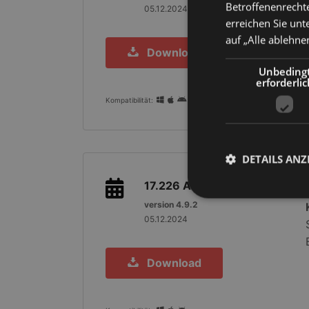
Betroffenenrechte
05.12.2024
erreichen Sie unt
auf „Alle ablehne
Download
Unbeding
erforderlic
Kompatibilität:
DETAILS ANZ
17.226
Anwender
version 4.9.2
05.12.2024
Unbedingt erforderli
Download
Kontoverwaltung. Oh
Name