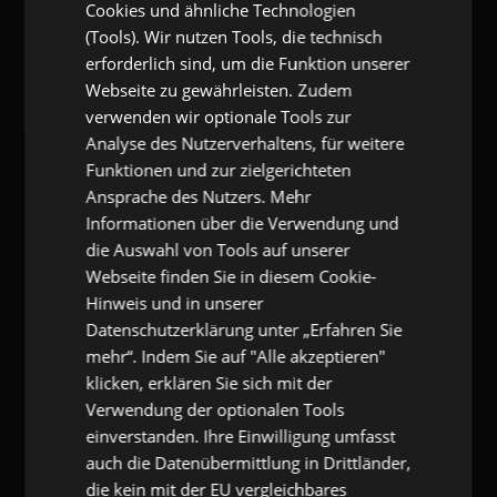
Cookies und ähnliche Technologien
GANGL.DE
(Tools). Wir nutzen Tools, die technisch
erforderlich sind, um die Funktion unserer
gangl.de
- Adresse & Kontakt
Webseite zu gewährleisten. Zudem
verwenden wir optionale Tools zur
eKomi Deutschland GmbH
Zimmerstr. 11
Analyse des Nutzerverhaltens, für weitere
10969 Berlin
Funktionen und zur zielgerichteten
T:
+49 (0) 7173 9290-53
Ansprache des Nutzers. Mehr
F:
+49 (0) 7173 9290-55
E:
info@gangl.de
Informationen über die Verwendung und
die Auswahl von Tools auf unserer
Webseite finden Sie in diesem Cookie-
gangl.de
- Call-Back-Service
Hinweis und in unserer
Datenschutzerklärung unter „Erfahren Sie
Pflichtfeld
Name
*
mehr“. Indem Sie auf "Alle akzeptieren"
klicken, erklären Sie sich mit der
Pflichtfeld
E-Mail
*
Verwendung der optionalen Tools
einverstanden. Ihre Einwilligung umfasst
auch die Datenübermittlung in Drittländer,
Pflichtfeld
Telefonnummer
*
die kein mit der EU vergleichbares