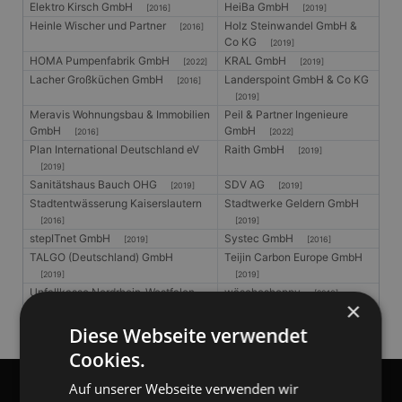
Elektro Kirsch GmbH
HeiBa GmbH
[2016]
[2019]
Heinle Wischer und Partner
Holz Steinwandel GmbH &
[2016]
Co KG
[2019]
HOMA Pumpenfabrik GmbH
KRAL GmbH
[2022]
[2019]
Lacher Großküchen GmbH
Landerspoint GmbH & Co KG
[2016]
[2019]
Meravis Wohnungsbau & Immobilien
Peil & Partner Ingenieure
GmbH
GmbH
[2016]
[2022]
Plan International Deutschland eV
Raith GmbH
[2019]
[2019]
Sanitätshaus Bauch OHG
SDV AG
[2019]
[2019]
Stadtentwässerung Kaiserslautern
Stadtwerke Geldern GmbH
[2016]
[2019]
stepITnet GmbH
Systec GmbH
[2019]
[2016]
TALGO (Deutschland) GmbH
Teijin Carbon Europe GmbH
[2019]
[2019]
Unfallkasse Nordrhein-Westfalen
wäscheshoppy
[2016]
×
[2016]
Diese Webseite verwendet
Cookies.
Auf unserer Webseite verwenden wir
gangl.de
- DACH Marktführer