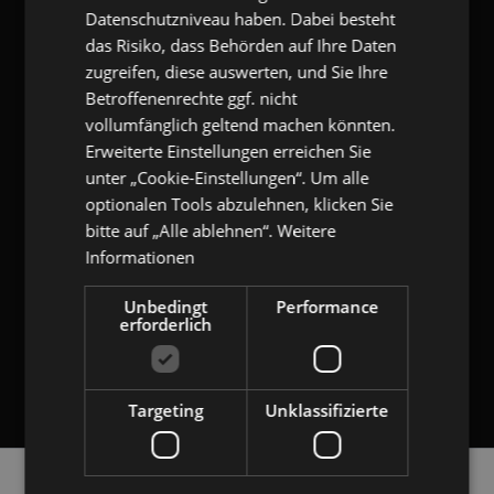
Datenschutzniveau haben. Dabei besteht
Kommentar
das Risiko, dass Behörden auf Ihre Daten
zugreifen, diese auswerten, und Sie Ihre
Ich habe die
Datenschutzerklärung
gelesen und willige ein, dass mich
Betroffenenrechte ggf. nicht
gangl.de
per E-Mail über deren Produkte und/oder Dienstleistungen informiert.
vollumfänglich geltend machen könnten.
Meine Daten werden ausschließlich zu diesem Zweck genutzt. Eine
Weitergabe an Dritte erfolgt nicht. Ich kann die Einwilligung jederzeit per E-
Erweiterte Einstellungen erreichen Sie
Mail an
unsubscribe[at]gangl.de
, durch Nutzung des in den E-Mails
unter „Cookie-Einstellungen“. Um alle
enthaltenen Abmeldelinks widerrufen.
optionalen Tools abzulehnen, klicken Sie
bitte auf „Alle ablehnen“.
Weitere
Bitte rechnen Sie 3 plus 6.
Informationen
RÜCKRUF ANFORDERN
Unbedingt
Performance
erforderlich
Ihre Anforderung ist unsere Herausforderung.
Targeting
Unklassifizierte
Navigation
Plugin Download
Entwicklung
Unternehmen
Referenzen
Service
überspringen