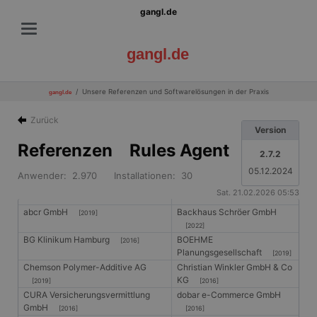
gangl.de
gangl.de
Unsere Referenzen und Softwarelösungen in der Praxis
gangl.de
Zurück
Version
Referenzen Rules Agent
2.7.2
05.12.2024
Anwender: 2.970 Installationen: 30
Sat. 21.02.2026 05:53
abcr GmbH
Backhaus Schröer GmbH
[2019]
[2022]
BG Klinikum Hamburg
BOEHME
[2016]
Planungsgesellschaft
[2019]
Chemson Polymer-Additive AG
Christian Winkler GmbH & Co
KG
[2019]
[2016]
CURA Versicherungsvermittlung
dobar e-Commerce GmbH
GmbH
[2016]
[2016]