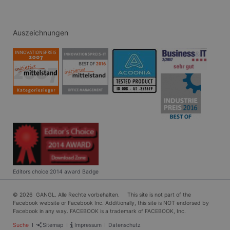
wird, die 
Sprache ba
eine allg
die zum V
Benutzers
Auszeichnungen
verwendet
Normalerw
sich um ei
generierte
und Weise
verwendet
die Site sp
gutes Beis
die Beibe
Anmeldest
Benutzer 
Seiten.
CookieScriptConsent
1 Monat
Dieses Co
CookieScript
Cookie-Sc
www.gangl.de
verwendet
Einwillig
für Besuc
speichern
Editors choice 2014 award Badge
Banner vo
Script.co
ordnungs
© 2026 GANGL. Alle Rechte vorbehalten. This site is not part of the
funktioni
Facebook website or Facebook Inc. Additionally, this site is NOT endorsed by
Facebook in any way. FACEBOOK is a trademark of FACEBOOK, Inc.
Navigation
Suche
Sitemap
Impressum
Datenschutz