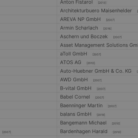
Anton Fistarol
[2013]
Architekturbuero Maisenhelder
[2
AREVA NP GmbH
[2007]
Armin Scharlach
[2016]
Aschern und Boczek
[2007]
Asset Management Solutions G
aToll GmbH
[2007]
ATOS AG
[2010]
Auto-Huebner GmbH & Co. KG
[2
AWD GmbH
[2007]
B-vital GmbH
[2007]
Babel Cornel
[2007]
Baenninger Martin
[2007]
balans GmbH
[2019]
Bangemann Michael
[2010]
Bardenhagen Harald
[2007]
[2010]