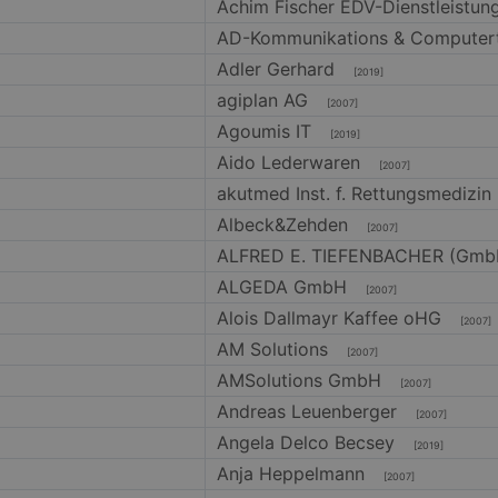
Achim Fischer EDV-Dienstleistu
AD-Kommunikations & Computer
Adler Gerhard
[2019]
agiplan AG
[2007]
Agoumis IT
[2019]
Aido Lederwaren
[2007]
akutmed Inst. f. Rettungsmedizin
Albeck&Zehden
[2007]
ALFRED E. TIEFENBACHER (Gmb
ALGEDA GmbH
[2007]
Alois Dallmayr Kaffee oHG
[2007]
AM Solutions
[2007]
AMSolutions GmbH
[2007]
Andreas Leuenberger
[2007]
Angela Delco Becsey
[2019]
Anja Heppelmann
[2007]