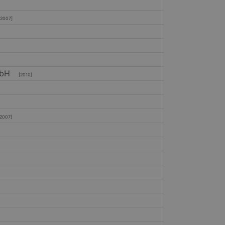
007]
mbH
[2010]
007]