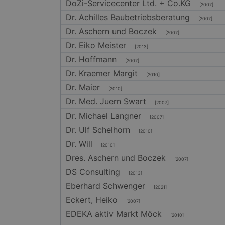
DoZi-Servicecenter Ltd. + Co.KG
[2007]
.gang
_gat
Dr. Achilles Baubetriebsberatung
[2007]
MR
Micro
Dr. Aschern und Boczek
[2007]
Corpo
.c.bi
Dr. Eiko Meister
[2013]
_ga_X4PP3HXR4X
SM
.c.cla
Dr. Hoffmann
[2007]
Dr. Kraemer Margit
[2010]
MUID
Micro
Corpo
Dr. Maier
[2010]
.clari
Dr. Med. Juern Swart
[2007]
Dr. Michael Langner
[2007]
CLID
www.c
Dr. Ulf Schelhorn
[2010]
Dr. Will
[2010]
SRM_B
Dres. Aschern und Boczek
Micro
[2007]
Corpo
DS Consulting
.c.bi
[2013]
Eberhard Schwenger
_fbp
Meta
[2021]
Platf
Eckert, Heiko
.gang
[2007]
EDEKA aktiv Markt Möck
ANONCHK
Micro
[2010]
Corpo