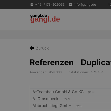
+49 (7173) 929053
info@gangl.de
gangl.de
gangl.de
EN
Zurück
Referenzen Duplica
Anwender: 954.368 Installationen: 574.464
A-Teambau GmbH & Co KG
[2021]
A. Grasmueck
[2007]
Abbruch Liegl GmbH
[2021]