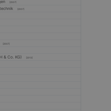
ngen
[2007]
technik
[2007]
[2007]
H & Co. KG)
[2013]