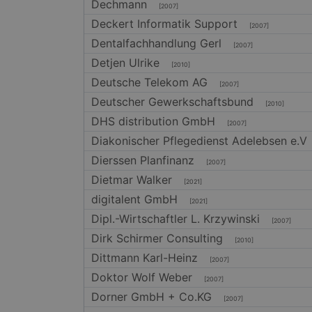
Dechmann
PHPSESSID
[2007]
Deckert Informatik Support
[2007]
Dentalfachhandlung Gerl
[2007]
Detjen Ulrike
[2010]
Deutsche Telekom AG
CookieScriptConse
[2007]
Deutscher Gewerkschaftsbund
[2010]
DHS distribution GmbH
[2007]
Diakonischer Pflegedienst Adelebsen e.V
Dierssen Planfinanz
[2007]
Name
Name
Anbie
Dietmar Walker
[2021]
Name
_tt_enable_cookie
Domä
digitalent GmbH
[2021]
_ttp
_ga
MUID
Micro
Dipl.-Wirtschaftler L. Krzywinski
Corpo
[2007]
_rdt_uuid
.bing
Dirk Schirmer Consulting
[2010]
_ttp
Dittmann Karl-Heinz
[2007]
_clsk
MR
Micro
Doktor Wolf Weber
Corpo
[2007]
_gid
.c.cla
Dorner GmbH + Co.KG
_clck
[2007]
_gcl_au
Googl