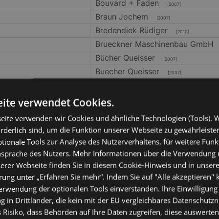
Bouvard + Faden
[2007]
Braun Jochem
[2007]
Bredendiek Rüdiger
[2010]
Brueckner Maschinenbau GmbH
Bücher Queisser
[2007]
Buecher Queisser
[2007]
Buero fuer Bauplanung
[2007]
Buessemeier Bus GmbH
ite verwendet Cookies.
[2007]
BummFilm
[2007]
eite verwenden wir Cookies und ähnliche Technologien (Tools). W
büro update
[2007]
orderlich sind, um die Funktion unserer Webseite zu gewährleist
Buser-informatik
ionale Tools zur Analyse des Nutzerverhaltens, für weitere Fun
[2007]
Ansprache des Nutzers. Mehr Informationen über die Verwendung
Büttner Joachim
[2007]
erer Webseite finden Sie in diesem Cookie-Hinweis und in unsere
BWV Ostbayern eV
[2010]
ung unter „Erfahren Sie mehr“. Indem Sie auf "Alle akzeptieren" k
C-Punkt Offenburg
[2010]
Verwendung der optionalen Tools einverstanden. Ihre Einwilligung
CADEIS GmbH & Co. KG
[2007]
 in Drittländer, die kein mit der EU vergleichbares Datenschutz
Caritas-Traegergesellschaft St.
 Risiko, dass Behörden auf Ihre Daten zugreifen, diese auswerten,