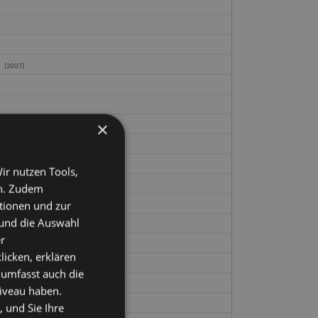
[2007]
×
ir nutzen Tools,
en. Zudem
ktionen und zur
 und die Auswahl
r
licken, erklären
 umfasst auch die
niveau haben.
 Mauritius gGmbH
[2010]
 und Sie Ihre