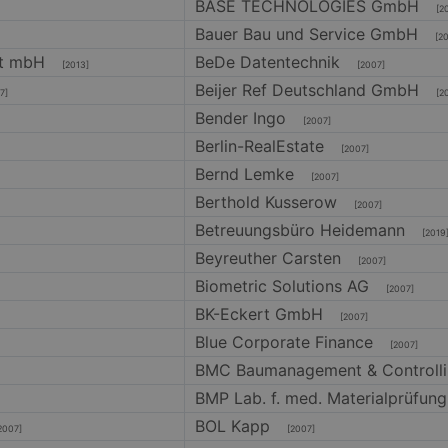
BASE TECHNOLOGIES GmbH
[20
Bauer Bau und Service GmbH
[20
aft mbH
BeDe Datentechnik
[2013]
[2007]
Beijer Ref Deutschland GmbH
7]
[20
Bender Ingo
[2007]
Berlin-RealEstate
[2007]
Bernd Lemke
[2007]
Berthold Kusserow
[2007]
Betreuungsbüro Heidemann
[2019
Beyreuther Carsten
[2007]
Biometric Solutions AG
[2007]
BK-Eckert GmbH
[2007]
Blue Corporate Finance
[2007]
BMC Baumanagement & Controll
BMP Lab. f. med. Materialprüfu
BOL Kapp
007]
[2007]