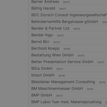
Barner Andreas
[2007]
Bättig Harald
[2007]
BDC Dorsch Consult Ingenieurgesellsch
Behindertenhilfe Bergstrasse gGmbH
[200
Bender & Partner Ltd
[2007]
Bender Ingo
[2007]
Bernd Birr
[2007]
Berthold Koepp
[2019]
Bestattung Wien GmbH
[2007]
Better Presentation Service GmbH
[2007]
BiDa GmbH
[2007]
bitact GmbH
[2019]
Bleisteiner Management Consulting
[2010]
BM Maschinenmesser GmbH
[2019]
BMP GmbH
[2007]
BMP Labor fuer med. Materialpruefung
[2