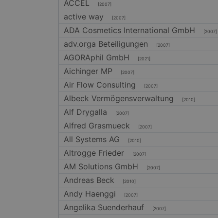
ACCEL
[2007]
active way
[2007]
ADA Cosmetics International GmbH
[2007]
adv.orga Beteiligungen
[2007]
AGORAphil GmbH
[2021]
Aichinger MP
[2007]
Air Flow Consulting
[2007]
Albeck Vermögensverwaltung
[2010]
Alf Drygalla
[2007]
Alfred Grasmueck
[2007]
All Systems AG
[2010]
Altrogge Frieder
[2007]
AM Solutions GmbH
[2007]
Andreas Beck
[2010]
Andy Haenggi
[2007]
Angelika Suenderhauf
[2007]