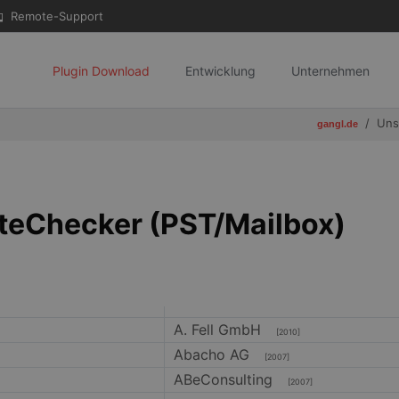
Remote-Support
Plugin Download
Entwicklung
Unternehmen
Uns
gangl.de
teChecker (PST/Mailbox)
A. Fell GmbH
[2010]
Abacho AG
[2007]
ABeConsulting
[2007]