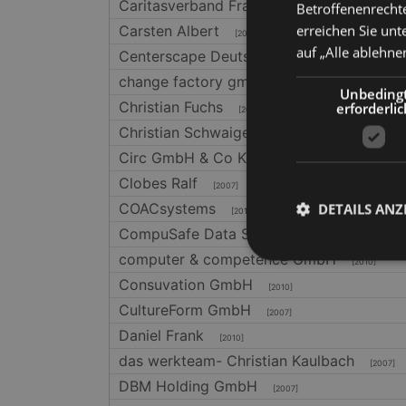
Caritasverband Frankfurt e.V
Betroffenenrechte
[2007]
erreichen Sie unt
Carsten Albert
[2007]
auf „Alle ablehne
Centerscape Deutschland GmbH
[2007]
change factory gmbh
[2007]
Unbeding
Christian Fuchs
erforderlic
[2007]
Christian Schwaiger GmbH
[2007]
Circ GmbH & Co KG
[2013]
Clobes Ralf
[2007]
COACsystems
DETAILS ANZ
[2010]
CompuSafe Data Systems AG
[2010]
computer & competence GmbH
[2010]
Consuvation GmbH
[2010]
CultureForm GmbH
[2007]
Unbedingt erforderli
Daniel Frank
[2010]
Kontoverwaltung. Oh
das werkteam- Christian Kaulbach
[2007]
Name
DBM Holding GmbH
[2007]