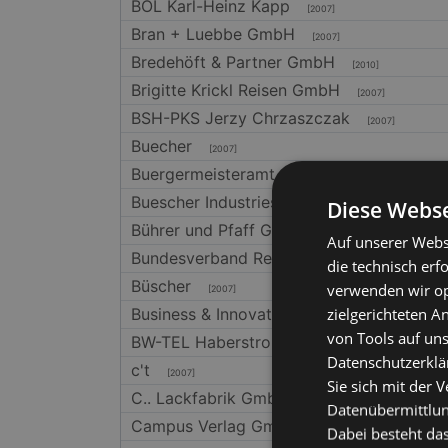
BOL Karl-Heinz Kapp
[2007]
Bran + Luebbe GmbH
[2007]
Bredehöft & Partner GmbH
[2010]
Brigitte Krickl Reisen GmbH
[2007]
BSH-PKS Jerzy Chrzaszczak
[2007]
Buecher
[2007]
Buergermeisteramt Allmersbach
[2007]
Buescher Industrieservice
Diese Webse
[2007]
Bührer und Pfaff GmbH
[2007]
Auf unserer Webs
Bundesverband Regie
[2007]
die technisch erf
Büscher
verwenden wir opt
[2007]
zielgerichteten 
Business & Innovation Centre
[2007]
von Tools auf uns
BW-TEL Haberstroh
[2007]
Datenschutzerklär
c't
[2007]
Sie sich mit der 
C.. Lackfabrik GmbH
[2007]
Datenübermittlung
Campus Verlag GmbH
[2007]
Dabei besteht das