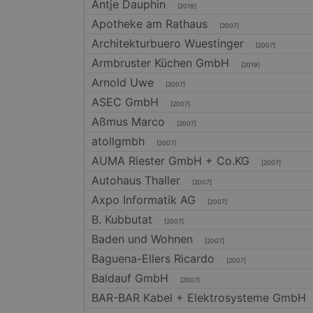
Antje Dauphin
[2019]
Apotheke am Rathaus
[2007]
Architekturbuero Wuestinger
[2007]
Armbruster Küchen GmbH
[2019]
Arnold Uwe
[2007]
ASEC GmbH
[2007]
Aßmus Marco
[2007]
atollgmbh
[2007]
AUMA Riester GmbH + Co.KG
[2007]
Autohaus Thaller
[2007]
Axpo Informatik AG
[2007]
B. Kubbutat
[2007]
Baden und Wohnen
[2007]
Baguena-Ellers Ricardo
[2007]
Baldauf GmbH
[2007]
BAR-BAR Kabel + Elektrosysteme GmbH