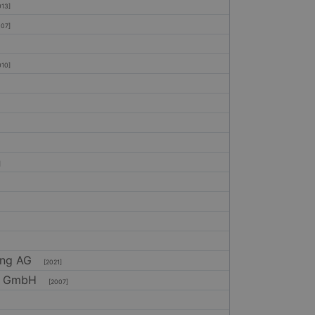
13]
07]
10]
]
ing AG
[2021]
ng GmbH
[2007]