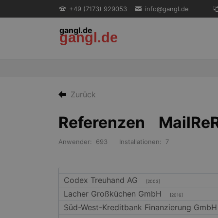
+49 (7173) 929053
info@gangl.de
gangl.de
gangl.de
EN
Zurück
Referenzen MailReR
Anwender: 693 Installationen: 7
Codex Treuhand AG
[2003]
Lacher Großküchen GmbH
[2016]
Süd-West-Kreditbank Finanzierung Gmb