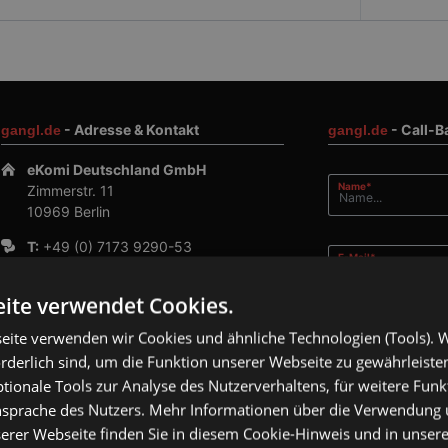
- Adresse & Kontakt
- Call-B
gangl.de
gangl.de
eKomi Deutschland GmbH
Pflichtfeld
Name
*
Zimmerstr. 11
10969 Berlin
T:
+49 (0) 7173 9290-53
Pflichtfeld
E-Mail
*
F:
+49 (0) 7173 9290-55
E:
info@gangl.de
ite verwendet Cookies.
Pflichtfeld
Telefonnummer
*
eite verwenden wir Cookies und ähnliche Technologien (Tools). W
orderlich sind, um die Funktion unserer Webseite zu gewährleist
ionale Tools zur Analyse des Nutzerverhaltens, für weitere Fun
Kommentar
Ansprache des Nutzers. Mehr Informationen über die Verwendung
erer Webseite finden Sie in diesem Cookie-Hinweis und in unsere