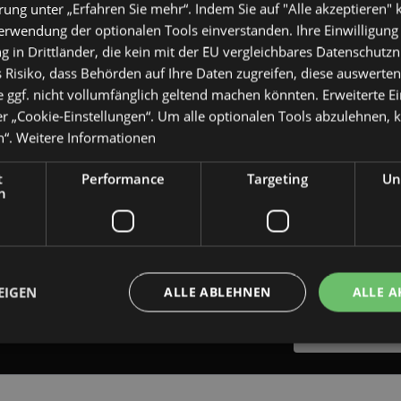
ung unter „Erfahren Sie mehr“. Indem Sie auf "Alle akzeptieren" k
Ich
Verwendung der optionalen Tools einverstanden. Ihre Einwilligung
die
Datenschutz
 in Drittländer, die kein mit der EU vergleichbares Datenschutz
willige ein, da
 Risiko, dass Behörden auf Ihre Daten zugreifen, diese auswerten,
Mail über der
Dienstleistungen
 ggf. nicht vollumfänglich geltend machen könnten. Erweiterte E
werden ausschli
er „Cookie-Einstellungen“. Um alle optionalen Tools abzulehnen, kl
genutzt. Eine 
n“.
Weitere Informationen
erfolgt nicht. I
jederzeit
t
Performance
Targeting
Un
unsubscribe[at]
h
Nutzung des in 
Abmeldelinks wid
EIGEN
ALLE ABLEHNEN
ALLE A
Bitte rechnen Sie 1
RÜCKRUF ANFO
Unbedingt erforderlich
Performance
Targeting
Unklassifizierte