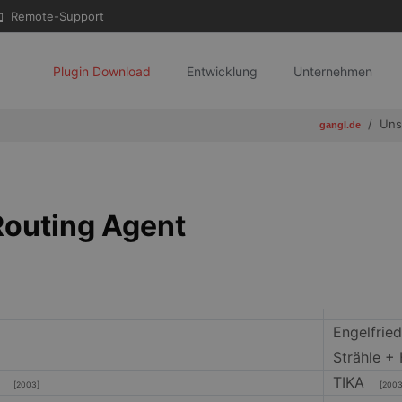
Remote-Support
Plugin Download
Entwicklung
Unternehmen
Uns
gangl.de
outing Agent
Engelfrie
Strähle 
H
TIKA
[2003]
[2003