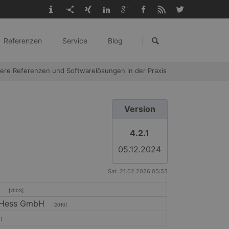
Navigation
überspringen
Referenzen
Service
Blog
gangl.de
ere Referenzen und Softwarelösungen in der Praxis
Version
4.2.1
05.12.2024
Sat. 21.02.2026 05:53
d
[2003]
+ Hess GmbH
[2010]
]