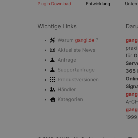
überspringen
Plugin Download
Entwicklung
Unter
Unbedingt erforderli
Kontoverwaltung. Oh
Name
Wichtige Links
Dar
PHPSESSID
Warum
?
gang
gangl.de
praxi
Aktuellste News
für
O
Anfrage
Serv
CookieScriptConse
Supportanfrage
365
Onli
Produktversionen
Sign
Händler
gang
Kategorien
A-C
Name
Name
Anbie
gang
Name
_tt_enable_cookie
Domä
1999
_ttp
_ga
MUID
Micro
Corpo
_rdt_uuid
.bing