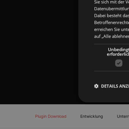
Sie sich mit der 
Datenübermittlung
Dabei besteht das
Betroffenenrechte
erreichen Sie unt
auf „Alle ablehne
Unbeding
erforderlic
DETAILS ANZ
Navigation
überspringen
Plugin Download
Entwicklung
Unter
Unbedingt erforderli