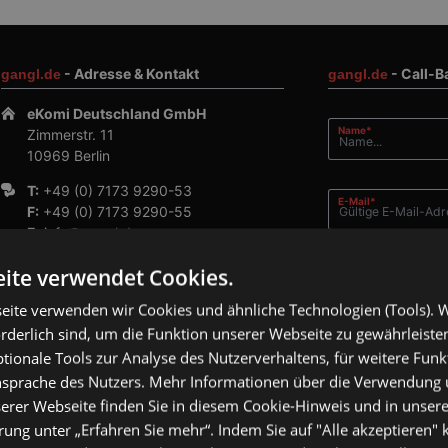
- Adresse & Kontakt
- Call-B
gangl.de
gangl.de
eKomi Deutschland GmbH
Pflichtfeld
Name
*
Zimmerstr. 11
10969 Berlin
T:
+49 (0) 7173 9290-53
Pflichtfeld
E-Mail
*
F:
+49 (0) 7173 9290-55
E:
info@gangl.de
ite verwendet Cookies.
Pflichtfeld
Telefonnummer
*
eite verwenden wir Cookies und ähnliche Technologien (Tools). W
orderlich sind, um die Funktion unserer Webseite zu gewährleist
Kommentar
ionale Tools zur Analyse des Nutzerverhaltens, für weitere Fun
Ansprache des Nutzers. Mehr Informationen über die Verwendung
erer Webseite finden Sie in diesem Cookie-Hinweis und in unsere
Ich
ung unter „Erfahren Sie mehr“. Indem Sie auf "Alle akzeptieren" k
die
Datenschutz