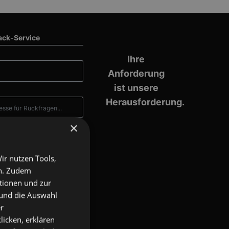
ack-Service
Ihre
Anforderung
ist unsere
Herausforderung.
×
ir nutzen Tools,
en. Zudem
ktionen und zur
 und die Auswahl
r
 habe
licken, erklären
erklärung
gelesen und