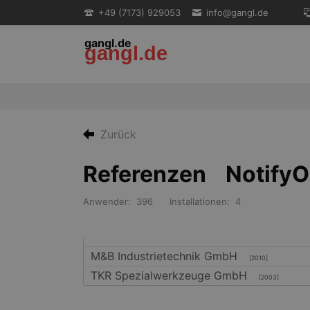
+49 (7173) 929053
info@gangl.de
gangl.de
gangl.de
EN
Zurück
Referenzen NotifyO
Anwender: 396 Installationen: 4
M&B Industrietechnik GmbH
[2010]
TKR Spezialwerkzeuge GmbH
[2003]