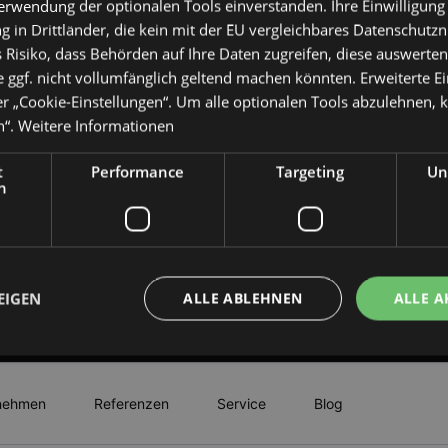
willige ein, da
Verwendung der optionalen Tools einverstanden. Ihre Einwilligung
Mail über der
 in Drittländer, die kein mit der EU vergleichbares Datenschutz
Dienstleistungen
 Risiko, dass Behörden auf Ihre Daten zugreifen, diese auswerten,
werden ausschli
 ggf. nicht vollumfänglich geltend machen könnten. Erweiterte E
genutzt. Eine 
er „Cookie-Einstellungen“. Um alle optionalen Tools abzulehnen, kl
erfolgt nicht. I
n“.
Weitere Informationen
jederzeit
unsubscribe[at]
t
Performance
Targeting
Un
Nutzung des in 
h
Abmeldelinks wid
Bitte addieren Sie
EIGEN
ALLE ABLEHNEN
ALLE A
RÜCKRUF ANFO
Unbedingt erforderlich
Performance
Targeting
Unklassifizierte
nehmen
Referenzen
Service
Blog
che Cookies ermöglichen wesentliche Kernfunktionen der Website wie die Benutzeran