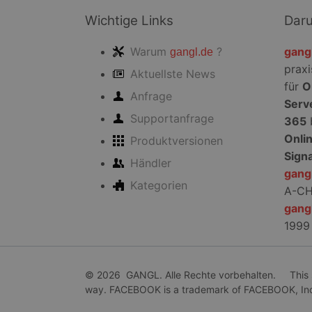
Kontoverwaltung. Oh
Wichtige Links
Dar
Name
Warum
?
gang
gangl.de
PHPSESSID
praxi
Aktuellste News
für
O
Anfrage
Serv
Supportanfrage
365
CookieScriptConse
Onli
Produktversionen
Sign
Händler
gang
Kategorien
A-C
gang
Name
1999
Name
Anbie
Name
_tt_enable_cookie
Domä
_ttp
_ga
MUID
Micro
Corpo
_rdt_uuid
© 2026 GANGL. Alle Rechte vorbehalten. This site
.bing
way. FACEBOOK is a trademark of FACEBOOK, In
_ttp