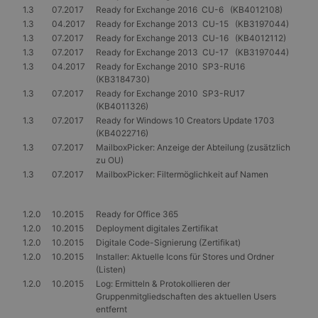
über viele
unterscheiden,
1.3
07.2017
Ready for Exchange 2016 CU-6 (KB4012108)
verschiedene
indem eine
Microsoft-
1.3
04.2017
Ready for Exchange 2013 CU-15 (KB3197044)
zufällig generierte
Domänen hinweg
1.3
07.2017
Ready for Exchange 2013 CU-16 (KB4012112)
Nummer als
möglich ist, um die
Client-ID
Benutzerverfolgun
1.3
07.2017
Ready for Exchange 2013 CU-17 (KB3197044)
zugewiesen wird.
zu ermöglichen.
1.3
04.2017
Ready for Exchange 2010 SP3-RU16
Es ist in jeder
Seitenanforderung
(KB3184730)
MR
7 Tage
Dies ist ein
Microsoft
auf einer Site
Microsoft MSN-
Corporation
1.3
07.2017
Ready for Exchange 2010 SP3-RU17
enthalten und
Cookie eines
.c.clarity.ms
(KB4011326)
wird zur
Drittanbieters, mit
Berechnung von
1.3
07.2017
Ready for Windows 10 Creators Update 1703
dem wir die
Besucher-,
Nutzung der
(KB4022716)
Sitzungs- und
Website für interne
1.3
07.2017
MailboxPicker: Anzeige der Abteilung (zusätzlich
Kampagnendaten
Analysen messen.
für die Site-
zu OU)
Analyseberichte
_gcl_au
3 Monate
Dieses Cookie wird
Google LLC
1.3
07.2017
MailboxPicker: Filtermöglichkeit auf Namen
verwendet.
von Doubleclick
.gangl.de
gesetzt und enthält
_gid
1 Tag
Dieses Cookie
Google
Informationen
wird von Google
LLC
darüber, wie der
1.2.0
10.2015
Ready for Office 365
Analytics gesetzt.
.gangl.de
Endbenutzer die
1.2.0
10.2015
Deployment digitales Zertifikat
Es speichert und
Website nutzt,
aktualisiert einen
sowie über
1.2.0
10.2015
Digitale Code-Signierung (Zertifikat)
eindeutigen Wert
Werbung, die der
1.2.0
10.2015
Installer: Aktuelle Icons für Stores und Ordner
für jede besuchte
Endbenutzer
Seite und wird
(Listen)
möglicherweise vor
zum Zählen und
dem Besuch dieser
1.2.0
10.2015
Log: Ermitteln & Protokollieren der
Verfolgen von
Website gesehen
Gruppenmitgliedschaften des aktuellen Users
Seitenaufrufen
hat.
verwendet.
entfernt