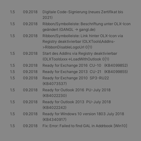
Benutzeranmeldung und die Kontoverwaltung.
Ohne die unbedingt erforderlichen Cookies kann die
Website nicht ordnungsgemäß verwendet werden.
1.5
09.2018
Digitale Code-Signierung (neues Zertifikat bis
2021)
Anbieter
/
Name
Ablaufdatum
Beschrei
1.5
09.2018
Ribbon/Symbolleiste: Beschriftung unter OLX-Icon
Domäne
geändert (GANGL -> gangl.de)
PHPSESSID
Session
Cookie, d
PHP.net
1.5
09.2018
Ribbon/Symbolleiste: Link hinter OLX-Icon via
Anwendun
www.gangl.de
Registry deaktivierbar (OLXTools\AddIns-
wird, die 
Sprache ba
>RibbonDisableLogoUrl 0|1)
eine allg
1.5
09.2018
Start des AddIns via Registry deaktivierbar
die zum V
(OLXTools\xxx->LoadWithOutlook 0|1)
Benutzers
verwendet
1.5
09.2018
Ready for Exchange 2016 CU-10 (KB4099852)
Normalerw
1.5
09.2018
Ready for Exchange 2013 CU-21 (KB4099855)
sich um ei
generierte
1.5
09.2018
Ready for Exchange 2010 SP3-RU22
und Weise
(KB4073537)
verwendet
1.5
09.2018
Ready for Outlook 2016 PU-July 2018
die Site sp
gutes Beis
(KB4022230)
die Beibe
1.5
09.2018
Ready for Outlook 2013 PU-July 2018
Anmeldest
(KB4022242)
Benutzer 
Seiten.
1.5
09.2018
Ready for Windows 10 version 1803 July 2018
(KB4340917)
CookieScriptConsent
1 Monat
Dieses Co
CookieScript
1.5
09.2018
Fix: Error: Failed to find GAL in Addrbook [Win10]
Cookie-Sc
www.gangl.de
verwendet
Einwillig
für Besuc