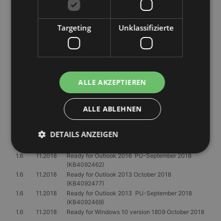
(KB4487052)
1.7
03.2019
Ready for Outlook 2019 March 2019
1.7
03.2019
Ready for Outlook 2016 March 2019
Targeting
Unklassifizierte
(KB4462196)
1.7
03.2019
Ready for Outlook 2013 March 2019
(KB4462206)
1.7
03.2019
Ready for Outlook 2010 March 2019
(KB4462229)
ALLE AKZEPTIEREN
1.6
11.2018
Ready for Exchange 2019 (On Premise)
ALLE ABLEHNEN
1.6
11.2018
Ready for Outlook 2019
1.6
11.2018
Ready for Outlook 2019 October 2018
(KB4461440)
DETAILS ANZEIGEN
1.6
11.2018
Ready for Outlook 2016 October 2018
(KB4461440)
1.6
11.2018
Ready for Outlook 2016 PU-September 2018
(KB4092462)
Unbedingt erforderlich
Performance
1.6
11.2018
Ready for Outlook 2013 October 2018
(KB4092477)
Targeting
Unklassifizierte
1.6
11.2018
Ready for Outlook 2013 PU-September 2018
(KB4092469)
Unbedingt erforderliche Cookies ermöglichen
1.6
11.2018
Ready for Windows 10 version 1809 October 2018
wesentliche Kernfunktionen der Website wie die