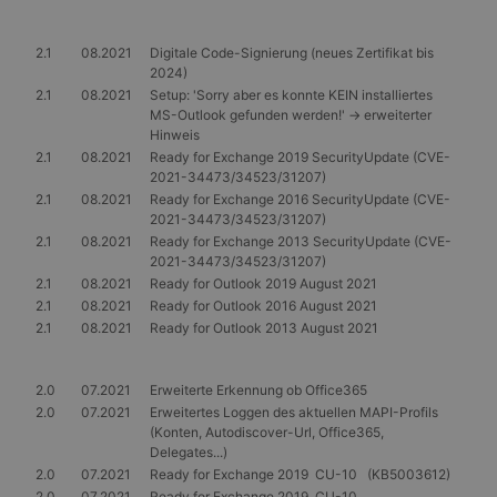
2.1
08.2021
Digitale Code-Signierung (neues Zertifikat bis
2024)
2.1
08.2021
Setup: 'Sorry aber es konnte KEIN installiertes
MS-Outlook gefunden werden!' -> erweiterter
Hinweis
2.1
08.2021
Ready for Exchange 2019 SecurityUpdate (CVE-
2021-34473/34523/31207)
2.1
08.2021
Ready for Exchange 2016 SecurityUpdate (CVE-
2021-34473/34523/31207)
2.1
08.2021
Ready for Exchange 2013 SecurityUpdate (CVE-
2021-34473/34523/31207)
2.1
08.2021
Ready for Outlook 2019 August 2021
2.1
08.2021
Ready for Outlook 2016 August 2021
2.1
08.2021
Ready for Outlook 2013 August 2021
2.0
07.2021
Erweiterte Erkennung ob Office365
2.0
07.2021
Erweitertes Loggen des aktuellen MAPI-Profils
(Konten, Autodiscover-Url, Office365,
Delegates...)
2.0
07.2021
Ready for Exchange 2019 CU-10 (KB5003612)
2.0
07.2021
Ready for Exchange 2019 CU-10