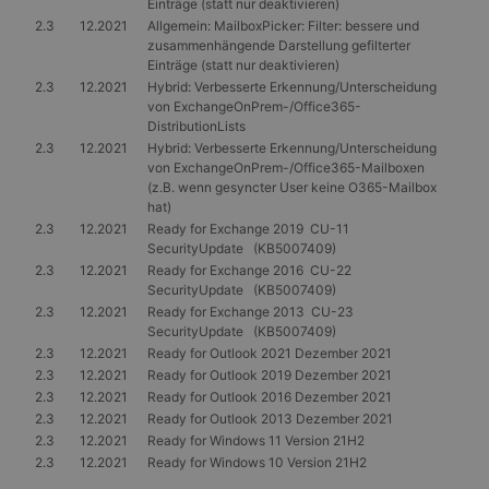
Einträge (statt nur deaktivieren)
2.3
12.2021
Allgemein: MailboxPicker: Filter: bessere und
zusammenhängende Darstellung gefilterter
Einträge (statt nur deaktivieren)
2.3
12.2021
Hybrid: Verbesserte Erkennung/Unterscheidung
von ExchangeOnPrem-/Office365-
DistributionLists
2.3
12.2021
Hybrid: Verbesserte Erkennung/Unterscheidung
von ExchangeOnPrem-/Office365-Mailboxen
(z.B. wenn gesyncter User keine O365-Mailbox
hat)
2.3
12.2021
Ready for Exchange 2019 CU-11
SecurityUpdate (KB5007409)
2.3
12.2021
Ready for Exchange 2016 CU-22
SecurityUpdate (KB5007409)
2.3
12.2021
Ready for Exchange 2013 CU-23
SecurityUpdate (KB5007409)
2.3
12.2021
Ready for Outlook 2021 Dezember 2021
2.3
12.2021
Ready for Outlook 2019 Dezember 2021
2.3
12.2021
Ready for Outlook 2016 Dezember 2021
2.3
12.2021
Ready for Outlook 2013 Dezember 2021
2.3
12.2021
Ready for Windows 11 Version 21H2
2.3
12.2021
Ready for Windows 10 Version 21H2