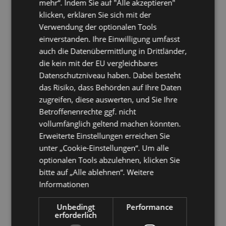
mehr“. Indem Sie auf "Alle akzeptieren"
CheckforUpdates 0/1)
klicken, erklären Sie sich mit der
1.7
03.2019
Prüfung ob neue Version verfügbar (mit Anzeige
Verwendung der optionalen Tools
der Versionshistorie und direkter
Downloadmöglichkeit)
einverstanden. Ihre Einwilligung umfasst
1.7
03.2019
Ready for Exchange 2019 CU-1 (KB4471391)
auch die Datenübermittlung in Drittländer,
1.7
04.2019
Ready for Exchange 2019 CU-1 SecurityUpdate
die kein mit der EU vergleichbares
(KB4487563)
Datenschutzniveau haben. Dabei besteht
1.7
03.2019
Ready for Exchange 2019 SecurityUpdate
(KB4471389)
das Risiko, dass Behörden auf Ihre Daten
1.7
03.2019
Ready for Exchange 2016 CU-11 (KB4134118)
zugreifen, diese auswerten, und Sie Ihre
1.7
03.2019
Ready for Exchange 2016 CU-11
Betroffenenrechte ggf. nicht
SecurityUpdate (KB4471389)
vollumfänglich geltend machen könnten.
1.7
03.2019
Ready for Exchange 2016 CU-12 (KB4471392)
Erweiterte Einstellungen erreichen Sie
1.7
04.2019
Ready for Exchange 2016 CU-12
SecurityUpdate (KB4487563)
unter „Cookie-Einstellungen“. Um alle
1.7
03.2019
Ready for Exchange 2013 CU-21
optionalen Tools abzulehnen, klicken Sie
SecurityUpdate (KB4471389)
bitte auf „Alle ablehnen“.
Weitere
1.7
03.2019
Ready for Exchange 2013 CU-22 (KB4345836)
Informationen
1.7
04.2019
Ready for Exchange 2013 CU-22
SecurityUpdate (KB4487563)
1.7
04.2019
Ready for Exchange 2010 SP3 RU-27
Unbedingt
Performance
(KB4491413)
erforderlich
1.7
03.2019
Ready for Exchange 2010 SP3-RU26