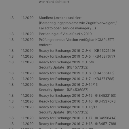
war nicht sichtbar)
1.8
11.2020
Manifest (.exe) aktualisiert
(Berechtigungsprobleme wie Zugriff verweigert /
Failed to open service manager / ...)
1.8
11.2020
Portierung auf VisualStudio 2019
1.8
11.2020
Prüfung ob neue Version verfügbar KOMPLETT
entfernt
1.8
11.2020
Ready for Exchange 2019 CU-4 (KB4522149)
1.8
11.2020
Ready for Exchange 2019 CU-5 (KB4537677)
1.8
11.2020
Ready for Exchange 2019 CU-5/6
SecurityUpdate (KB4577352)
1.8
11.2020
Ready for Exchange 2019 CU-6 (KB4556415)
1.8
11.2020
Ready for Exchange 2019 CU-7 (KB4571788)
1.8
11.2020
Ready for Exchange 2016 CU-14/15
SecurityUpdate (KB4536987)
1.8
11.2020
Ready for Exchange 2016 CU-15 (KB4522150)
1.8
11.2020
Ready for Exchange 2016 CU-16 (KB4537678)
1.8
11.2020
Ready for Exchange 2016 CU-16/17
SecurityUpdate (KB4577352)
1.8
11.2020
Ready for Exchange 2016 CU-17 (KB4556414)
1.8
11.2020
Ready for Exchange 2016 CU-18 (KB4571788)