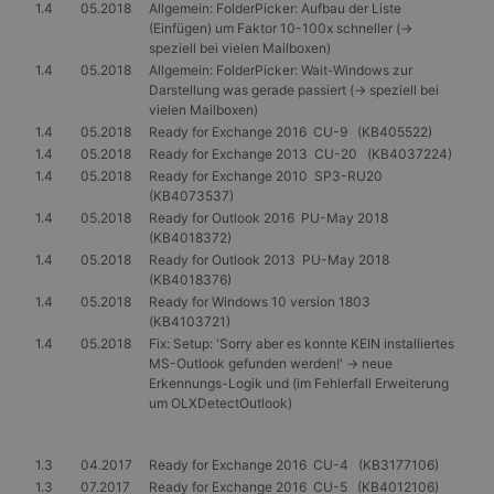
1.4
05.2018
Allgemein: FolderPicker: Aufbau der Liste
speichern
Banner vo
(Einfügen) um Faktor 10-100x schneller (->
Script.co
speziell bei vielen Mailboxen)
ordnungs
1.4
05.2018
Allgemein: FolderPicker: Wait-Windows zur
funktioni
Darstellung was gerade passiert (-> speziell bei
vielen Mailboxen)
1.4
05.2018
Ready for Exchange 2016 CU-9 (KB405522)
1.4
05.2018
Ready for Exchange 2013 CU-20 (KB4037224)
Anbieter
/
1.4
05.2018
Ready for Exchange 2010 SP3-RU20
Name
Ablaufdatum
Beschreibung
Domäne
(KB4073537)
Anbieter
1.4
05.2018
Ready for Outlook 2016 PU-May 2018
_tt_enable_cookie
.gangl.de
1 Jahr
Name
/
Ablaufdatum
Beschreibung
(KB4018372)
Anbieter
Domäne
/
Name
Ablaufdatum
Beschreibung
_ttp
.tiktok.com
1 Jahr
1.4
05.2018
Ready for Outlook 2013 PU-May 2018
Domäne
_ga
1 Jahr 1
Dieser Cookie-
Google
(KB4018376)
_rdt_uuid
.gangl.de
3 Monate
Monat
Name ist mit
MUID
LLC
1 Jahr
Dieses Cookie wird
Microsoft
1.4
05.2018
Ready for Windows 10 version 1803
Google Universal
.gangl.de
von Microsoft
Corporation
_ttp
.gangl.de
1 Jahr
(KB4103721)
Analytics
häufig als
.bing.com
verknüpft. Dies ist
eindeutige
1.4
05.2018
Fix: Setup: 'Sorry aber es konnte KEIN installiertes
_clsk
1 Tag
Microsoft
eine wichtige
Benutzerkennung
MS-Outlook gefunden werden!' -> neue
.gangl.de
Aktualisierung des
verwendet. Es kan
Erkennungs-Logik und (im Fehlerfall Erweiterung
am häufigsten
durch eingebettete
_clck
.gangl.de
1 Jahr
verwendeten
Microsoft-Skripte
um OLXDetectOutlook)
Analysedienstes
festgelegt werden.
von Google.
Es wird allgemein
Dieses Cookie
angenommen, das
wird verwendet,
die
1.3
04.2017
Ready for Exchange 2016 CU-4 (KB3177106)
um eindeutige
Synchronisierung
1.3
07.2017
Ready for Exchange 2016 CU-5 (KB4012106)
Benutzer zu