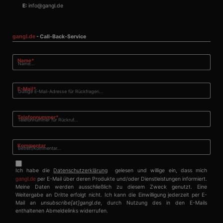
verschiedene
E:
info@gangl.de
Microsoft-
Domänen hinweg
möglich ist, um die
Benutzerverfolgun
gangl.de
- Call-Back-Service
zu ermöglichen.
CLID
www.clarity.ms
1 Jahr
Dieses Cookie wird
normalerweise von
Pflichtfeld
Name
*
Dstillery gesetzt,
um das Teilen von
Medieninhalten für
soziale Medien zu
Pflichtfeld
E-Mail
*
ermöglichen. Es
kann auch
Informationen übe
Website-Besucher
Pflichtfeld
Telefonnummer
*
sammeln, wenn
diese soziale
Medien
verwenden, um
Kommentar
Website-Inhalte
von der besuchten
Seite zu teilen.
Ich habe die
Datenschutzerklärung
gelesen und willige ein, dass mich
SRM_B
1 Jahr
Dies ist ein
Microsoft
gangl.de
per E-Mail über deren Produkte und/oder Dienstleistungen informiert.
Microsoft MSN-
Corporation
Meine Daten werden ausschließlich zu diesem Zweck genutzt. Eine
Cookie eines
.c.bing.com
Weitergabe an Dritte erfolgt nicht. Ich kann die Einwilligung jederzeit per E-
Erstanbieters, das
Mail an
unsubscribe[at]gangl.de
, durch Nutzung des in den E-Mails
das
enthaltenen Abmeldelinks widerrufen.
ordnungsgemäße
Funktionieren